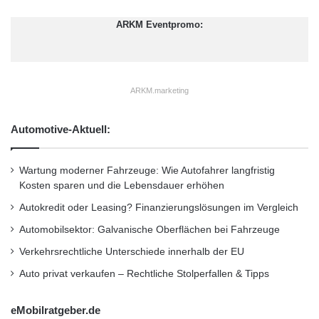
Somit steigert die Wärmespeicherfähigkeit des
n
l
i
u
beliebten Baustoffes sichtlich die
ARKM Eventpromo:
s
c
Lebensqualität im Eigenheim und füllt nebenbei
s
h
e
t
den Geldbeutel. Neben seiner Energieeffizienz
ARKM.marketing
widerspricht das Baumaterial mit seinen
Gestaltungsvarianten jedem Klischee der
Automotive-Aktuell:
Plattenbau-Optik. Die Verwendung farbiger
Frischbetonmischungen ist eine Möglichkeit,
Wartung moderner Fahrzeuge: Wie Autofahrer langfristig
Kosten sparen und die Lebensdauer erhöhen
die Wandoberfläche zu gestalten – durch
Autokredit oder Leasing? Finanzierungslösungen im Vergleich
unterschiedliche Verarbeitungstechniken,
Automobilsektor: Galvanische Oberflächen bei Fahrzeuge
Oberflächenstrukturen, -farben und -effekte
Verkehrsrechtliche Unterschiede innerhalb der EU
kann Beton dem individuellen Geschmack
Auto privat verkaufen – Rechtliche Stolperfallen & Tipps
entsprechend geformt und hervorgehoben
eMobilratgeber.de
werden. Weitere Informationen unter