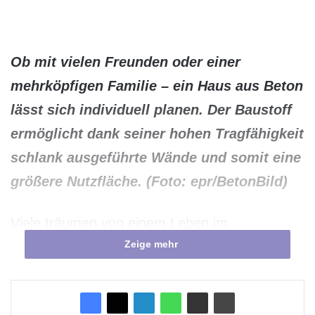
Ob mit vielen Freunden oder einer
mehrköpfigen Familie – ein Haus aus Beton
lässt sich individuell planen. Der Baustoff
ermöglicht dank seiner hohen Tragfähigkeit
schlank ausgeführte Wände und somit eine
größere Nutzfläche. (Foto: epr/BetonBild)
Viele träumen von einem Leben im
Zeige mehr
Mehrgenerationenhaus, was so viel bedeutet
wie: Kinder, Eltern und Großeltern wohnen
zusammen unter einem Dach. Diese Art des