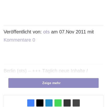
Veröffentlicht von:
ots
am 07.Nov 2011 mit
Kommentare 0
Berlin (ots) – +++ Täglich neue Inhalte /
Großes Angebot an Apps, Software und
Zeige mehr
Unterhaltung sowie Schnäppchen-Radar / Ab
sofort zugänglich +++