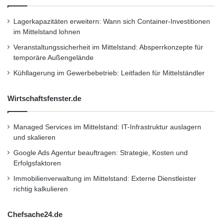
Schlagwörter:
:
2011
•
B2B
•
Bank
•
Deutschland
•
Entscheider
•
Lagerkapazitäten erweitern: Wann sich Container-Investitionen
im Mittelstand lohnen
Familienunternehmer
•
Finanzen
•
GmbH
•
IHK
Veranstaltungssicherheit im Mittelstand: Absperrkonzepte für
•
Lifestyle
•
Messe
•
Mittelstand
•
Recht
•
temporäre Außengelände
Restaurant
•
Seminar
•
Steuern
•
Strategie
•
Kühllagerung im Gewerbebetrieb: Leitfaden für Mittelständler
Unternehmen
•
Unternehmer
•
Wirtschaft
•
Wirtschaftsfenster.de
Wirtschaftsnachrichten
Managed Services im Mittelstand: IT-Infrastruktur auslagern
Kurzverweis
und skalieren
Google Ads Agentur beauftragen: Strategie, Kosten und
Erfolgsfaktoren
Firmenkommunikation
PR
Immobilienverwaltung im Mittelstand: Externe Dienstleister
richtig kalkulieren
Unternehmensmeldungen
Wirtschaftsnachrichten
Chefsache24.de