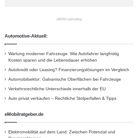
F
i
Freischaltcode auch ohne Heft für 1,99 Euro
n
per SMS angefordert werden. Um den Zugang
ARKM.marketing
a
n
freizuschalten, muss der Code im Browser
z
Automotive-Aktuell:
eingegeben werden.
-
u
n
Wartung moderner Fahrzeuge: Wie Autofahrer langfristig
Die neue Ausgabe 24/2011 von COMPUTER
d
Kosten sparen und die Lebensdauer erhöhen
E
BILD ist ab sofort erhältlich.
Autokredit oder Leasing? Finanzierungslösungen im Vergleich
u
Automobilsektor: Galvanische Oberflächen bei Fahrzeuge
r
o
Smartphone-Nutzer können sich weiterhin im
Verkehrsrechtliche Unterschiede innerhalb der EU
k
App-Center über täglich aktualisierte App-
Auto privat verkaufen – Rechtliche Stolperfallen & Tipps
r
i
Schnäppchen, die beliebtesten Apps und
s
eMobilratgeber.de
e
weitere Angebote informieren. Per
v
Freischaltcode aus COMPUTER BILD können
o
Elektromobilität auf dem Land: Zwischen Potenzial und
r