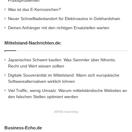
Praxisproblemen
die einzelnen Angebote aktiviert werden. Die
b
Was ist das E-Kennzeichen?
Zugangs-App zu diesem mobilen Service von
e
r
Neuer Schnellladestandort für Elektroautos in Gebhardshain
COMPUTER BILD finden Apple- und Android-
e
Deinen Anhänger mit den richtigen Ersatzteilen warten
i
Nutzer gleichermaßen unter
http://app-
t
center.computerbild.de
Mittelstand-Nachrichten.de:
e
t
Orginal-Meldung:
Japanisches Schwert kaufen: Was Sammler über Nihonto,
Recht und Wert wissen sollten
http://www.presseportal.de/pm/51005/2142884
Digitale Souveränität im Mittelstand: Wann sich europäische
/computer-bild-angebot-waechst-neues-vorteil-
Softwarealternativen wirklich lohnen
center-und-app-center-fuer-smartphones/api
Viel Traffic, wenig Umsatz: Warum mittelständische Websites an
den falschen Stellen optimiert werden
Dieser Artikel wurde einsortiert unter:
:
ARKM.marketing
Highlights
Business-Echo.de