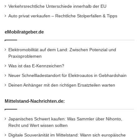
h
f
Auto
Fahrzeug
Kennzeichen
Verkehrsrechtliche Unterschiede innerhalb der EU
t
a
e
Auto privat verkaufen – Rechtliche Stolperfallen & Tipps
h
Ölverbrauch
Reifen
Stoßdämpfer
n
r
eMobilratgeber.de
TÜV SÜD
Zylinderoberflächen
Elektromobilität auf dem Land: Zwischen Potenzial und
Praxisproblemen
Was ist das E-Kennzeichen?
Neuer Schnellladestandort für Elektroautos in Gebhardshain
Deinen Anhänger mit den richtigen Ersatzteilen warten
Mittelstand-Nachrichten.de:
Japanisches Schwert kaufen: Was Sammler über Nihonto,
Recht und Wert wissen sollten
Digitale Souveränität im Mittelstand: Wann sich europäische