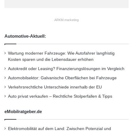
übernehmen den professionellen Einbau.
Adressen von Werkstätten vor Ort können
ARKM.marketing
unter www.standheizung.de abgerufen werden.
Besonders praktisch ist die Bedienung per
Automotive-Aktuell:
App: Damit lassen sich Standheizungen nun
Wartung moderner Fahrzeuge: Wie Autofahrer langfristig
auch mit einem Smartphone fernsteuern. Die
Kosten sparen und die Lebensdauer erhöhen
„Thermo Call“-App etwa bietet bei hoher
Autokredit oder Leasing? Finanzierungslösungen im Vergleich
Reichweite viele Komfortfunktionen wie eine
Automobilsektor: Galvanische Oberflächen bei Fahrzeuge
Warnung vor Minusgraden oder individuelle
Verkehrsrechtliche Unterschiede innerhalb der EU
Programmierungen bis zu 24 Stunden im
Auto privat verkaufen – Rechtliche Stolperfallen & Tipps
Voraus.
eMobilratgeber.de
eisfreie Scheiben
Motor
Schadstoffe
Elektromobilität auf dem Land: Zwischen Potenzial und