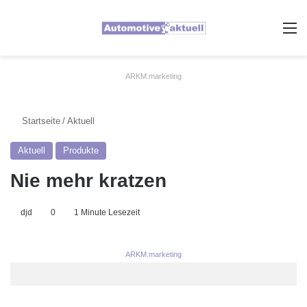
A
ARKM.marketing
Startseite
/
Aktuell
Aktuell
Produkte
Nie mehr kratzen
djd
0
1 Minute Lesezeit
ARKM.marketing