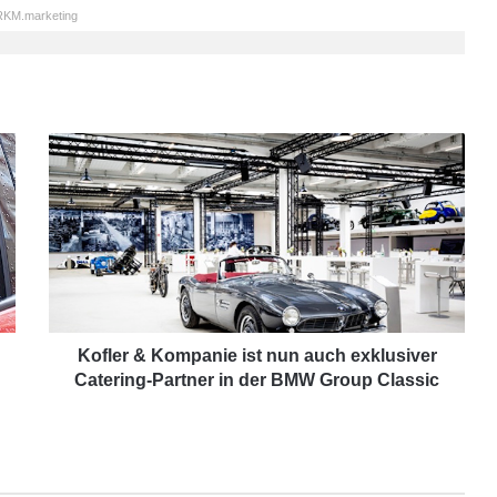
KM.marketing
K
o
f
l
e
r
&
K
o
m
Kofler & Kompanie ist nun auch exklusiver
p
Catering-Partner in der BMW Group Classic
a
n
i
e
i