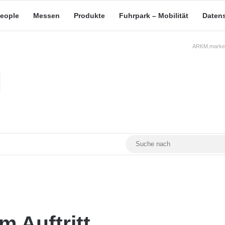
eople
Messen
Produkte
Fuhrpark – Mobilität
Daten
ARKM.market
RSS
Facebook
YouTube
Mastodon
 Auftritt