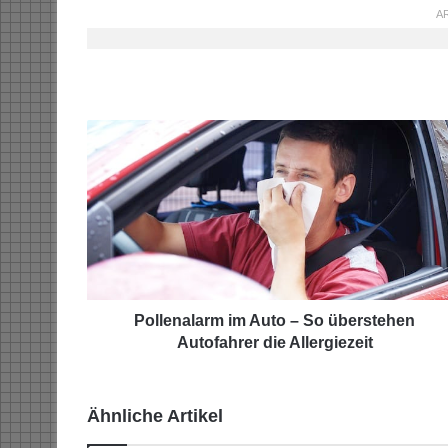
AR
P
o
l
l
e
n
a
l
a
r
Pollenalarm im Auto – So überstehen
m
Autofahrer die Allergiezeit
i
m
A
Ähnliche Artikel
u
t