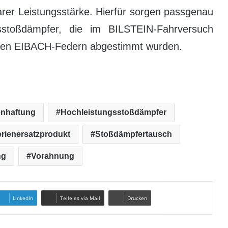
rer Leistungsstärke. Hierfür sorgen passgenau
sstoßdämpfer, die im BILSTEIN-Fahrversuch
auten EIBACH-Federn abgestimmt wurden.
nhaftung
Hochleistungsstoßdämpfer
rienersatzprodukt
Stoßdämpfertausch
ng
Vorahnung
LinkedIn
Teile es via Mail
Drucken