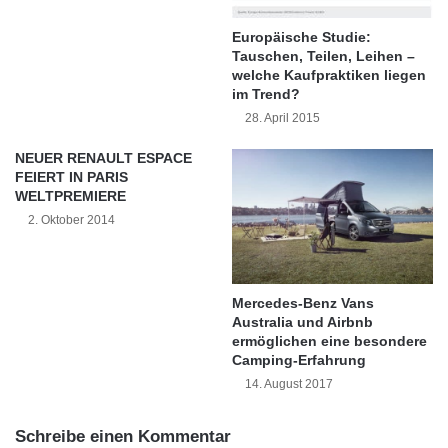
u
t
von 1,521 Milliarden Euro in 2013 und hatte
Europäische Studie:
s
a
Tauschen, Teilen, Leihen –
s
u
über 4000 Mitarbeiter. In Deutschland agiert
welche Kaufpraktiken liegen
a
f
im Trend?
Nokian Tyres mit der eigenen
u
s
28. April 2015
f
A
Vertriebsgesellschaft Nokian Reifen GmbH in
d
u
NEUER RENAULT ESPACE
Nürnberg.
e
t
FEIERT IN PARIS
n
o
WELTPREMIERE
B
d
2. Oktober 2014
r
a
e
c
m
h
s
Finnland
Nokian Tyres
Mercedes-Benz Vans
w
Australia und Airbnb
e
nördlichste Reifenproduzent
ermöglichen eine besondere
g
Camping-Erfahrung
Reifenhersteller
Testsieger-Reifen
14. August 2017
Umweltthemen
Schreibe einen Kommentar