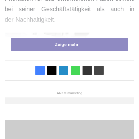
bei seiner Geschäftstätigkeit als auch in
der Nachhaltigkeit.
Zeige mehr
ARKM.marketing
Z
u
s