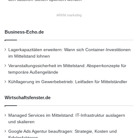
wurde von der optisch optimierten Architektur
von PC-1 unterstützt, die effizient angebrachte
ARKM.marketing
optische Repeater und die Anordnung von
Business-Echo.de
Glasfasern umfasst.
Lagerkapazitäten erweitern: Wann sich Container-Investitionen
Besuchen Sie
im Mittelstand lohnen
Veranstaltungssicherheit im Mittelstand: Absperrkonzepte für
http://www.pc1.com/userfiles/file/pacific-
temporäre Außengelände
Kühllagerung im Gewerbebetrieb: Leitfaden für Mittelständler
crossing-and-infinera-c
omplete-subsea-
trial.pdf
Wirtschaftsfenster.de
Informationen zu NTT Communications
Managed Services im Mittelstand: IT-Infrastruktur auslagern
Corporation
und skalieren
Google Ads Agentur beauftragen: Strategie, Kosten und
Erfolgsfaktoren