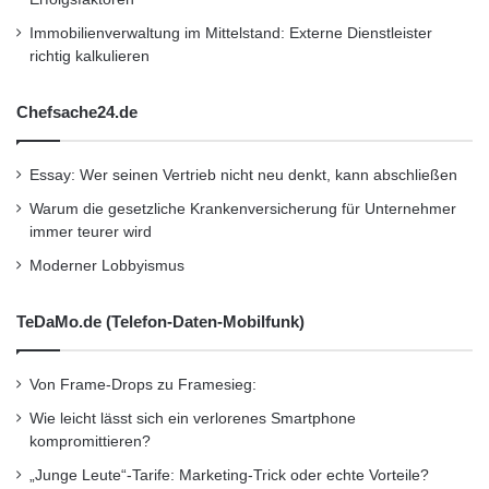
Besuchen Sie
http://www.ntt.com/index-e.html
Immobilienverwaltung im Mittelstand: Externe Dienstleister
richtig kalkulieren
Orginal-Meldung:
http://www.presseportal.de/pm/69047/2142166
Chefsache24.de
/ntt-coms-transpazifisches-pc-1-
Essay: Wer seinen Vertrieb nicht neu denkt, kann abschließen
unterseekabel-fuehrt-optische-
Warum die gesetzliche Krankenversicherung für Unternehmer
uebertragungstechnologie-der-naechsten/api
immer teurer wird
Moderner Lobbyismus
Kurzverweis
TeDaMo.de (Telefon-Daten-Mobilfunk)
Firmenkommunikation
PR
Von Frame-Drops zu Framesieg:
Unternehmensmeldungen
Wie leicht lässt sich ein verlorenes Smartphone
kompromittieren?
Wirtschaftsnachrichten
„Junge Leute“-Tarife: Marketing-Trick oder echte Vorteile?