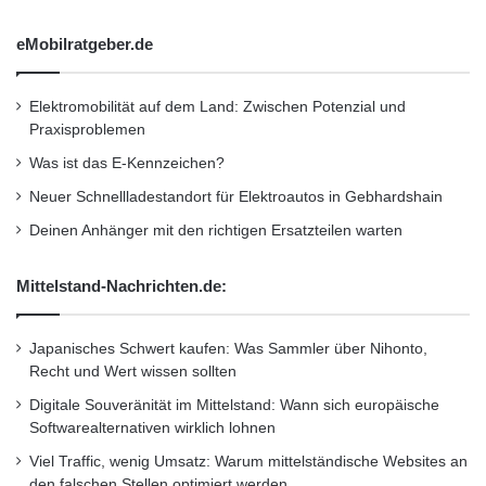
neuesten Technologien wird es ermöglichen,
eMobilratgeber.de
den immer weiter wachsenden Verkehr zu
bewältigen und den Nutzern erhebliche Vorteile
Elektromobilität auf dem Land: Zwischen Potenzial und
Praxisproblemen
zu bieten”, so Takahiro Sumimoto, CEO von
Was ist das E-Kennzeichen?
PC Landing Corp.
Neuer Schnellladestandort für Elektroautos in Gebhardshain
Deinen Anhänger mit den richtigen Ersatzteilen warten
PC Landing Corp., ein Unternehmen des NTT
Com-Konzerns und Betreiber des PC-1,
Mittelstand-Nachrichten.de:
erreichte im Oktober bei einem Test dank des
Japanisches Schwert kaufen: Was Sammler über Nihonto,
Einsatzes der Digital-Coherent-Technologie
Recht und Wert wissen sollten
eine optische Kommunikationsübertragung von
Digitale Souveränität im Mittelstand: Wann sich europäische
100 Gbps. Der Test, der über mehr als 9.500
Softwarealternativen wirklich lohnen
Viel Traffic, wenig Umsatz: Warum mittelständische Websites an
Kilometer PC-1-Glasfaser geleitet wurde,
den falschen Stellen optimiert werden