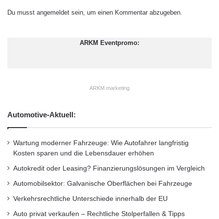
steigende Nachfrage nach Kapazität zu
Du musst
angemeldet
sein, um einen Kommentar abzugeben.
decken. NTT Com verwendet PC-1, um
weltweite IP-Netzwerkdienstleistungen, Arcstar
ARKM Eventpromo:
(TM) Universal One Cloud-Netzwerkdienste
und weltweite Coud-Dienstleistungen zu
liefern.
ARKM.marketing
Automotive-Aktuell:
“Unser Unterseekabelsystem PC-1ist für die
Vereinigten Staaten und Japan, wie spätestens
Wartung moderner Fahrzeuge: Wie Autofahrer langfristig
bei der Katastrophe vom 11. März deutlich
Kosten sparen und die Lebensdauer erhöhen
wurde, eine wichtige internationale
Autokredit oder Leasing? Finanzierungslösungen im Vergleich
Kommunikationstechnik. Die Verbesserung der
Automobilsektor: Galvanische Oberflächen bei Fahrzeuge
Verkehrsrechtliche Unterschiede innerhalb der EU
Fähigkeiten dieses PC-1, der kürzesten
Auto privat verkaufen – Rechtliche Stolperfallen & Tipps
transpazifischen Verbindung, anhand der