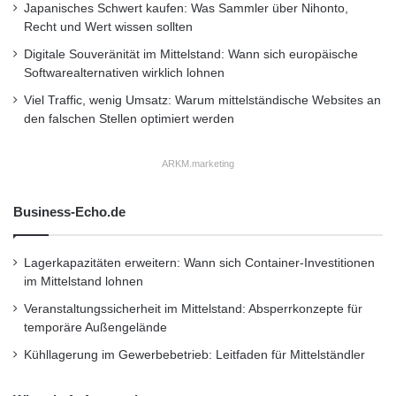
Japanisches Schwert kaufen: Was Sammler über Nihonto,
Insignia OPC entwickelt. Damit sind Fahrspaß
Recht und Wert wissen sollten
und ein Höchstmaß an Traktion garantiert.
Digitale Souveränität im Mittelstand: Wann sich europäische
Softwarealternativen wirklich lohnen
Die Ausstattungslinie „Innovation“ bietet für
Viel Traffic, wenig Umsatz: Warum mittelständische Websites an
einen Aufpreis von 3.600 Euro gegenüber der
den falschen Stellen optimiert werden
Basisvariante serienmäßig auch elektrische
ARKM.marketing
Gurtbringer, Zwei-Zonen-
Klimatisierungsautomatik, edle Morrocana-
Business-Echo.de
Sitzbezüge mit kontrastierenden Nähten, 18
Lagerkapazitäten erweitern: Wann sich Container-Investitionen
Zoll-Aluräder, Premium Stoffdach mit
im Mittelstand lohnen
Akustikdämmung, Adaptives Fahrlicht AFL+
Veranstaltungssicherheit im Mittelstand: Absperrkonzepte für
und Regensensor.
temporäre Außengelände
Die beiden Vordersitze können mit elektrischer
Kühllagerung im Gewerbebetrieb: Leitfaden für Mittelständler
Easy Entry-Funktion bestellt werden. Sie