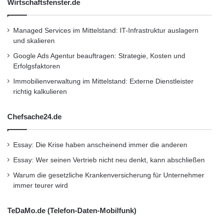
Wirtschaftsfenster.de
lassen sich dann einfach durch Betätigen der
Rückenlehnenentriegelung aus der
Managed Services im Mittelstand: IT-Infrastruktur auslagern
und skalieren
Verankerung lösen, gleiten automatisch nach
Google Ads Agentur beauftragen: Strategie, Kosten und
vorne und erleichtern somit den
Erfolgsfaktoren
Fondpassagieren den Zugang zu ihren
Immobilienverwaltung im Mittelstand: Externe Dienstleister
richtig kalkulieren
Plätzen. Wer will, kann seinen Cascada auch
mit weiteren Oberklasse-Details bestellen –
Chefsache24.de
von Lenkradheizung, belüfteten Sitzen,
hitzereflektierendem Leder, Spur- und
Essay: Die Krise haben anscheinend immer die anderen
Verkehrsschildassistent bis zu einem
Essay: Wer seinen Vertrieb nicht neu denkt, kann abschließen
Warum die gesetzliche Krankenversicherung für Unternehmer
Frontkollisionswarner.
immer teurer wird
TeDaMo.de (Telefon-Daten-Mobilfunk)