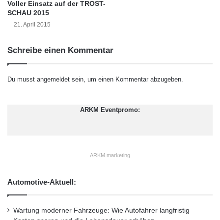
e
Voller Einsatz auf der TROST-
Kofferraum aus fernentriegelt um. So lässt
SCHAU 2015
r
sich beispielsweise auch Sportgerät bis knapp
L
21. April 2015
e
1,82 Meter Länge und Reisegepäck bis zu
d
Schreibe einen Kommentar
e
einem Volumen von 750 Litern bei
r
geschlossenem Verdeck problemlos
a
Du musst
angemeldet
sein, um einen Kommentar abzugeben.
u
mitnehmen.
s
s
ARKM Eventpromo:
t
a
t
t
ARKM.marketing
u
n
g
Automotive-Aktuell:
Wartung moderner Fahrzeuge: Wie Autofahrer langfristig