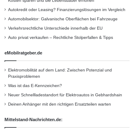
Kosten sparen und die Lebensdauer erhöhen
Autokredit oder Leasing? Finanzierungslösungen im Vergleich
Automobilsektor: Galvanische Oberflächen bei Fahrzeuge
Der Opel Cascada macht auch geschlossen
Verkehrsrechtliche Unterschiede innerhalb der EU
eine gute Figur: Die elegant-dynamische
Auto privat verkaufen – Rechtliche Stolperfallen & Tipps
Linienführung eines Coupés zieht alle
eMobilratgeber.de
Blicke auf sich. (Foto: Opel)
Elektromobilität auf dem Land: Zwischen Potenzial und
Top-Ausstattung …
Praxisproblemen
Schon in der Einstiegsvariante verfügt das
Was ist das E-Kennzeichen?
feine Cabrio serienmäßig über zahlreiche
Neuer Schnellladestandort für Elektroautos in Gebhardshain
Ausstattungsdetails (auch Klimaanlage) und
Deinen Anhänger mit den richtigen Ersatzteilen warten
modernste Technologien wie die HiPerStrut-
Mittelstand-Nachrichten.de:
Aufhängung an der Vorderachse. Die wurde
ursprünglich für den besonders sportlichen