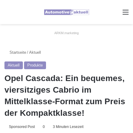
A
ARKM.marketing
Startseite
/
Aktuell
Aktuell
Produkte
Opel Cascada: Ein bequemes,
viersitziges Cabrio im
Mittelklasse-Format zum Preis
der Kompaktklasse!
Sponsored Post
0
3 Minuten Lesezeit