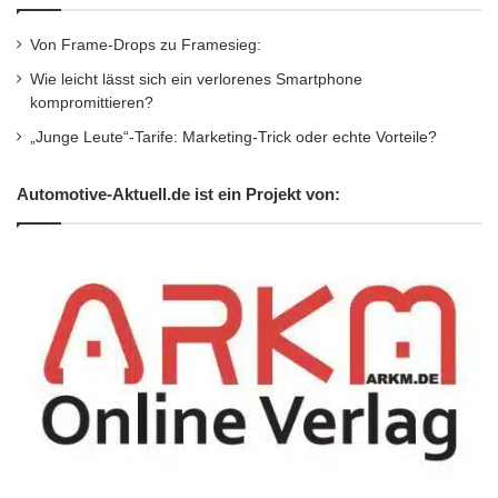
Von Frame-Drops zu Framesieg:
Wie leicht lässt sich ein verlorenes Smartphone
kompromittieren?
„Junge Leute“-Tarife: Marketing-Trick oder echte Vorteile?
Automotive-Aktuell.de ist ein Projekt von:
Der Opel Cascada macht auch geschlossen
eine gute Figur: Die elegant-dynamische
Linienführung eines Coupés zieht alle
Blicke auf sich. (Foto: Opel)
Fit for fun …