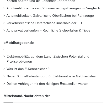
Kosten sparen und die Lebensdauer erhöhen
mit 18 Zoll Rädern, 16 Prozent mit 19 Zoll und
Autokredit oder Leasing? Finanzierungslösungen im Vergleich
7 Prozent mit 20 Zoll. Den von der „Aktion
Automobilsektor: Galvanische Oberflächen bei Fahrzeuge
gesunder Rücken“ (AGR e.V.) zertifizierten
Verkehrsrechtliche Unterschiede innerhalb der EU
Fahrersitz gönnt sich jeder zweite Käufer.
Auto privat verkaufen – Rechtliche Stolperfallen & Tipps
eMobilratgeber.de
Auto des Jahres
Mittelklassewagen
Opel
Opel Insignia
Elektromobilität auf dem Land: Zwischen Potenzial und
Praxisproblemen
Was ist das E-Kennzeichen?
Neuer Schnellladestandort für Elektroautos in Gebhardshain
Deinen Anhänger mit den richtigen Ersatzteilen warten
Mittelstand-Nachrichten.de: