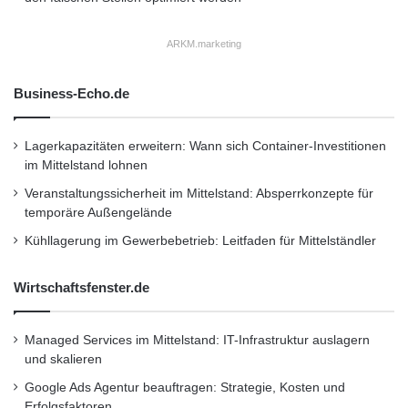
Beitragseinnahmen (2010) von rund 7
Milliarden EUR, Kapitalanlagen von mehr als
ARKM.marketing
31 Milliarden EUR und über 6.000 Mitarbeitern
Business-Echo.de
zählt Zurich zu den führenden Versicherungen
in Deutschland. Sie bietet innovative und
Lagerkapazitäten erweitern: Wann sich Container-Investitionen
erstklassige Lösungen zu Versicherungen,
im Mittelstand lohnen
Vorsorge und Risikomanagement aus einer
Veranstaltungssicherheit im Mittelstand: Absperrkonzepte für
temporäre Außengelände
Hand. Individuelle Kundenorientierung und
Kühllagerung im Gewerbebetrieb: Leitfaden für Mittelständler
hohe Beratungsqualität stehen dabei an erster
Stelle.
Wirtschaftsfenster.de
Orginal-Meldung:
Managed Services im Mittelstand: IT-Infrastruktur auslagern
und skalieren
http://www.presseportal.de/pm/63040/2137697
Google Ads Agentur beauftragen: Strategie, Kosten und
/zurich-erweitert-bav-produktpalette-
Erfolgsfaktoren