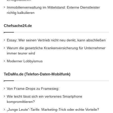
pensionsplan-11-fuer-kleine-und-
Immobilienverwaltung im Mittelstand: Externe Dienstleister
richtig kalkulieren
mittelstaendische-unternehmen/api
Chefsache24.de
Dieser Artikel wurde einsortiert unter:
:
Highlights
Essay: Wer seinen Vertrieb nicht neu denkt, kann abschließen
Warum die gesetzliche Krankenversicherung für Unternehmer
Schlagwörter:
:
2011
•
B2B
•
Bank
•
immer teurer wird
Deutschland
•
Entscheider
•
Moderner Lobbyismus
Familienunternehmer
•
Finanzen
•
GmbH
•
IHK
TeDaMo.de (Telefon-Daten-Mobilfunk)
•
Lifestyle
•
Messe
•
Mittelstand
•
Recht
•
Restaurant
•
Seminar
•
Steuern
•
Strategie
•
Von Frame-Drops zu Framesieg:
Unternehmen
•
Unternehmer
•
Wirtschaft
•
Wie leicht lässt sich ein verlorenes Smartphone
kompromittieren?
Wirtschaftsnachrichten
„Junge Leute“-Tarife: Marketing-Trick oder echte Vorteile?