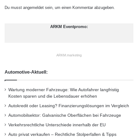
r
g
Sondervermögen, welches der Finanzierung
w
Du musst
angemeldet
sein, um einen Kommentar abzugeben.
z
e
der betrieblichen Altersvorsorge (bAV) der
h
l
o
t
ARKM Eventpromo:
Mitarbeiter dient, auf einen externen
u
w
Versorgungsträger zu übertragen. Damit
H
e
i
i
können Unternehmen Pensionsrückstellungen
-
t
ARKM.marketing
T
aus der Firmenbilanz herauslösen und von
e
positiven Bilanzeffekten, Verbesserung der
c
Automotive-Aktuell:
h
Unternehmenskennziffern, Auslagerung
D
Wartung moderner Fahrzeuge: Wie Autofahrer langfristig
i
biometrischer Risiken sowie der Administration
Kosten sparen und die Lebensdauer erhöhen
s
betrieblicher Altersversorgung profitieren.
t
Autokredit oder Leasing? Finanzierungslösungen im Vergleich
r
Insbesondere für renditeorientierte Anleger ist
Automobilsektor: Galvanische Oberflächen bei Fahrzeuge
i
der Pensionsfonds eine hervorragende Wahl,
c
Verkehrsrechtliche Unterschiede innerhalb der EU
t
denn die Beiträge können in Investmentfonds
Auto privat verkaufen – Rechtliche Stolperfallen & Tipps