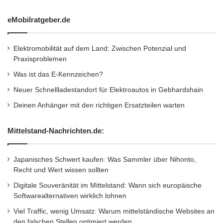
investiert werden. Dadurch besteht die
eMobilratgeber.de
Möglichkeit die Chancen der Kapitalmärkte
optimal zu nutzen.
Elektromobilität auf dem Land: Zwischen Potenzial und
Praxisproblemen
Die Deutscher Pensionsfonds AG ist ein Joint
Was ist das E-Kennzeichen?
Venture der Zurich Gruppe Deutschland und
Neuer Schnellladestandort für Elektroautos in Gebhardshain
Deinen Anhänger mit den richtigen Ersatzteilen warten
der Deutsche Bank und wurde 2002
gegründet. Gesellschafter sind die
Mittelstand-Nachrichten.de:
Tochterunternehmen Zurich Deutscher Herold
Lebensversicherung AG und die DWS Holding
Japanisches Schwert kaufen: Was Sammler über Nihonto,
Recht und Wert wissen sollten
Service GmbH. Die Zurich Gruppe
Digitale Souveränität im Mittelstand: Wann sich europäische
Deutschland gehört zur weltweit tätigen Zurich
Softwarealternativen wirklich lohnen
Financial Services Group. Mit
Viel Traffic, wenig Umsatz: Warum mittelständische Websites an
den falschen Stellen optimiert werden