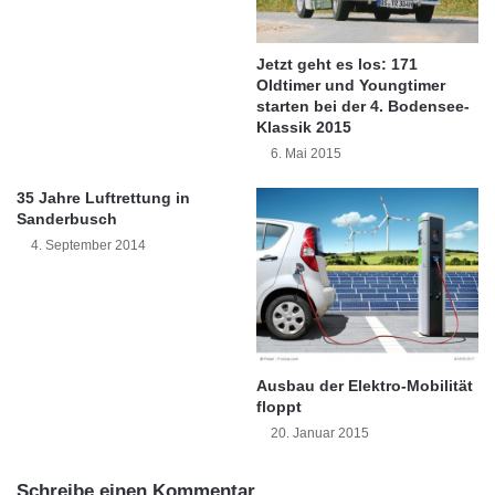
a
r
(384 Millionen Euro), Chemische Industrie (345
n
E
t
x
Millionen Euro), Herstellung von Kraftwagen
Jetzt geht es los: 171
w
p
Oldtimer und Youngtimer
und Kraftwagenteilen (200 Millionen Euro)
o
o
starten bei der 4. Bodensee-
r
r
Klassik 2015
sowie Metallerzeugung und -bearbeitung (199
t
t
6. Mai 2015
Millionen Euro).
u
w
n
a
35 Jahre Luftrettung in
g
c
Sanderbusch
s
h
4. September 2014
Umweltschutz
v
s
o
t
l
u
l
m
u
a
n
u
Ausbau der Elektro-Mobilität
d
f
floppt
k
a
20. Januar 2015
r
c
i
h
Schreibe einen Kommentar
s