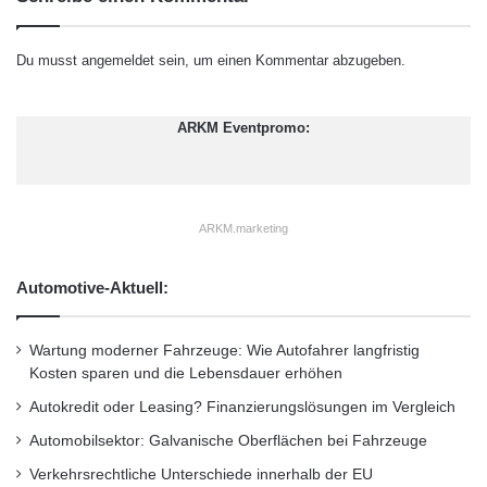
t
e
P
n
r
Du musst
angemeldet
sein, um einen Kommentar abzugeben.
s
o
i
z
c
e
ARKM Eventpromo:
h
n
e
t
r
a
n
ARKM.marketing
Automotive-Aktuell:
Wartung moderner Fahrzeuge: Wie Autofahrer langfristig
Kosten sparen und die Lebensdauer erhöhen
Autokredit oder Leasing? Finanzierungslösungen im Vergleich
Automobilsektor: Galvanische Oberflächen bei Fahrzeuge
Verkehrsrechtliche Unterschiede innerhalb der EU