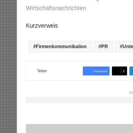
Wirtschaftsnachrichten
Kurzverweis
Firmenkommunikation
PR
Unt
Teilen
Facebook
X
AR
N