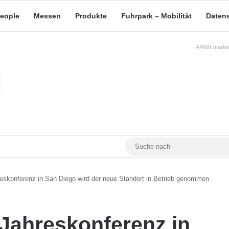
eople
Messen
Produkte
Fuhrpark – Mobilität
Daten
ARKM.market
RSS
Facebook
YouTube
Mastodon
eskonferenz in San Diego wird der neue Standort in Betrieb genommen
 Jahreskonferenz in