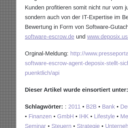
Kunden profitieren somit nicht nur vom 
sondern auch von der IT-Expertise im Be
Bewertung in Form von Software-Gutach
software-escrow.de
und
www.deposix.us
Orginal-Meldung:
http://www.pressepor
software-escrow-agent-deposix-stellt-sic
puenktlich/api
Dieser Artikel wurde einsortiert unter
Schlagwörter:
:
2011
•
B2B
•
Bank
•
De
•
Finanzen
•
GmbH
•
IHK
•
Lifestyle
•
Me
Seminar
•
Steuern
•
Strategie
•
Unterne