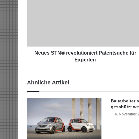
e
u
e
s
S
T
N
®
r
Neues STN® revolutioniert Patentsuche für
e
Experten
v
o
l
Ähnliche Artikel
u
t
i
Bauarbeiter s
o
geschützt w
n
4. November 
i
e
r
t