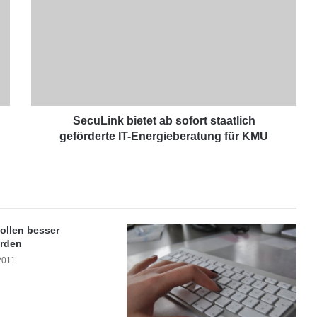
e
c
u
L
i
n
k
b
i
SecuLink bietet ab sofort staatlich
e
geförderte IT-Energieberatung für KMU
t
e
t
a
b
s
ollen besser
o
erden
f
2011
o
r
t
s