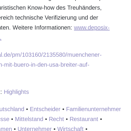
juristischen Know-how des Treuhänders,
reich technische Verifizierung und der
ten. Weitere Informationen:
www.deposix-
.
tal.de/pm/103160/2135580/muenchener-
h-mit-buero-in-den-usa-breiter-auf-
:
:
Highlights
utschland
•
Entscheider
•
Familienunternehmer
sse
•
Mittelstand
•
Recht
•
Restaurant
•
hmen
•
Unternehmer
•
Wirtschaft
•