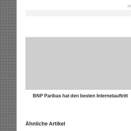
AR
B
N
P
P
a
r
i
b
a
s
BNP Paribas hat den besten Internetauftritt
h
a
t
d
Ähnliche Artikel
e