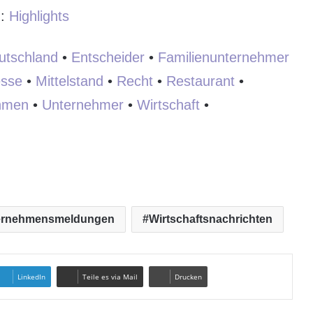
:
:
Highlights
utschland
•
Entscheider
•
Familienunternehmer
sse
•
Mittelstand
•
Recht
•
Restaurant
•
hmen
•
Unternehmer
•
Wirtschaft
•
ernehmensmeldungen
Wirtschaftsnachrichten
LinkedIn
Teile es via Mail
Drucken