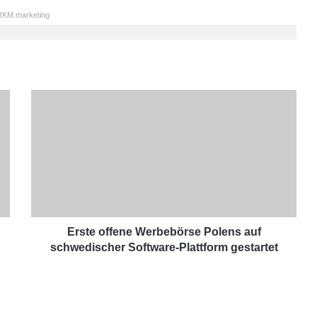
KM.marketing
E
r
s
t
e
o
f
f
e
n
Erste offene Werbebörse Polens auf
e
schwedischer Software-Plattform gestartet
W
e
r
b