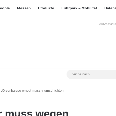
eople
Messen
Produkte
Fuhrpark – Mobilität
Daten
ARKM.market
RSS
Facebook
YouTube
Mastodon
 Börsenbaisse erneut massiv umschichten
er muss wegen