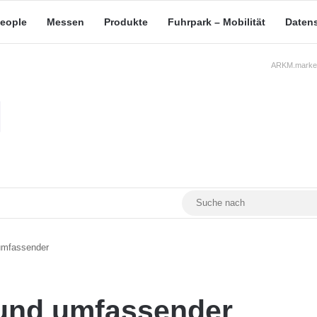
eople
Messen
Produkte
Fuhrpark – Mobilität
Daten
ARKM.market
RSS
Facebook
YouTube
Mastodon
 umfassender
 und umfassender