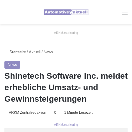
A
ARKM.marketing
Startseite
/
Aktuell
/
News
News
Shinetech Software Inc. meldet
erhebliche Umsatz- und
Gewinnsteigerungen
ARKM Zentralredaktion
0
1 Minute Lesezeit
ARKM.marketing