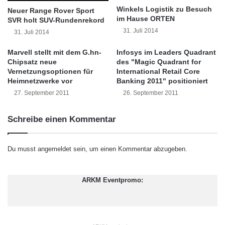
Vereinigten Staaten, Kanada und Europa.
e
S
Winkels Logistik zu Besuch
Neuer Range Rover Sport
d
H
im Hause ORTEN
Shinetech wird den weltweiten Marktanteil des
SVR holt SUV-Rundenrekord
i
S
31. Juli 2014
31. Juli 2014
Unternehmens weiter vergrössern und freut
s
e
c
r
Marvell stellt mit dem G.hn-
Infosys im Leaders Quadrant
sich bereits auf eine kontinuierliche
h
v
Chipsatz neue
des "Magic Quadrant for
e
e
Gewinnentwicklung und ein äusserst
Vernetzungsoptionen für
International Retail Core
r
r
Heimnetzwerke vor
Banking 2011" positioniert
erfolgreiches Geschäftsjahr 2011.
S
s
27. September 2011
26. September 2011
o
i
f
c
Informationen zu Shinetech
Schreibe einen Kommentar
t
h
w
e
a
r
Shinetech Software Inc. ist ein weltweit
Du musst
angemeldet
sein, um einen Kommentar abzugeben.
r
n
e
führender Outsourcing-Anbieter für die
D
-
a
ARKM Eventpromo:
Bereiche Anwendungsentwicklung,
P
t
l
e
Testverfahren und Systemintegration.
a
n
Ausserdem bietet das Unternehmen Lösungen
t
s