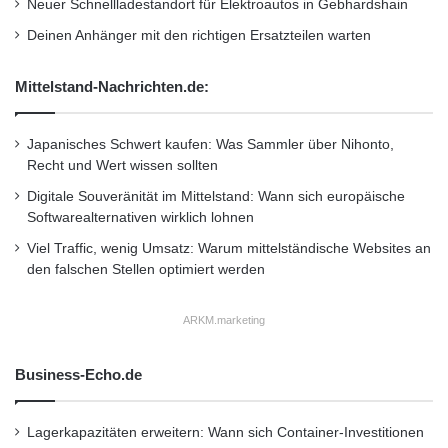
Neuer Schnellladestandort für Elektroautos in Gebhardshain
eine erfolgreiche Projektabwicklung
Deinen Anhänger mit den richtigen Ersatzteilen warten
gewährleisten zu können. Shinetech ist
ausserdem ein anerkannter Branchenführer in
Mittelstand-Nachrichten.de:
der Agile-Entwicklung und stützt sich dabei auf
seine umfassenden Scrum- und XP-
Japanisches Schwert kaufen: Was Sammler über Nihonto,
Recht und Wert wissen sollten
Kenntnisse. Shinetech kombiniert
Digitale Souveränität im Mittelstand: Wann sich europäische
hochqualifizierte Mitarbeiter und umfassende
Softwarealternativen wirklich lohnen
Projektmanagement-Kompetenzen und kann
Viel Traffic, wenig Umsatz: Warum mittelständische Websites an
den falschen Stellen optimiert werden
so genau die Art von Bedienerfreundlichkeit
und Kundendienst bieten, die von einem
ARKM.marketing
weltweiten Dienstleister erwartet werden. Das
Business-Echo.de
Unternehmen hat seine Firmenzentrale in
Peking und verfügt über Niederlassungen in
Lagerkapazitäten erweitern: Wann sich Container-Investitionen