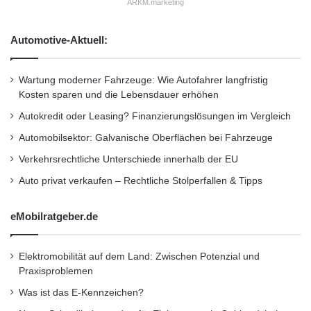
t
ARKM.marketing
a
zur Erbringung von Dienstleistungen über
f
m
o
m
seine kostengünstigen und hochkompetenten
Automotive-Aktuell:
r
l
Betriebseinrichtungen in China. Innerhalb der
m
u
g
n
Wartung moderner Fahrzeuge: Wie Autofahrer langfristig
vergangenen 10 Jahre konnte Shinetech
e
g
Kosten sparen und die Lebensdauer erhöhen
umfassende Erfahrungen in den Branchen
s
s
Autokredit oder Leasing? Finanzierungslösungen im Vergleich
t
g
Finanzen, Herstellung, Gesundheit,
a
e
Automobilsektor: Galvanische Oberflächen bei Fahrzeuge
r
r
Telekommunikation, Software, Regierung,
Verkehrsrechtliche Unterschiede innerhalb der EU
t
ä
Energie, Bildung, E-Commerce und im Bereich
e
t
Auto privat verkaufen – Rechtliche Stolperfallen & Tipps
t
e
Online Gaming sammeln. Unsere
eMobilratgeber.de
Praxiserfahrung mit zahlreichen Technologien
und in verschiedensten Branchen bietet uns
Elektromobilität auf dem Land: Zwischen Potenzial und
die Möglichkeit, problemlos auf die vielfältigen
Praxisproblemen
Was ist das E-Kennzeichen?
Bedürfnisse unserer Kunden einzugehen, um