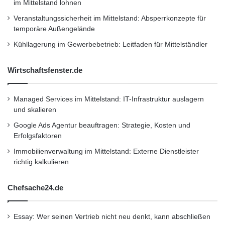
New York, London, Schanghai und Suzhou.
im Mittelstand lohnen
Besuchen Sie
http://www.shinetechchina.com
Veranstaltungssicherheit im Mittelstand: Absperrkonzepte für
temporäre Außengelände
um Näheres zu erfahren.
Kühllagerung im Gewerbebetrieb: Leitfaden für Mittelständler
Ansprechpartner:
Wirtschaftsfenster.de
Medien- und Analystenanfragen
Managed Services im Mittelstand: IT-Infrastruktur auslagern
und skalieren
Jing Pan, +1-917-639-4274
Google Ads Agentur beauftragen: Strategie, Kosten und
Erfolgsfaktoren
Immobilienverwaltung im Mittelstand: Externe Dienstleister
pr@shinetechchina.com
richtig kalkulieren
Shinetech Software
Chefsache24.de
1230 Avenue of the Americas
Essay: Wer seinen Vertrieb nicht neu denkt, kann abschließen