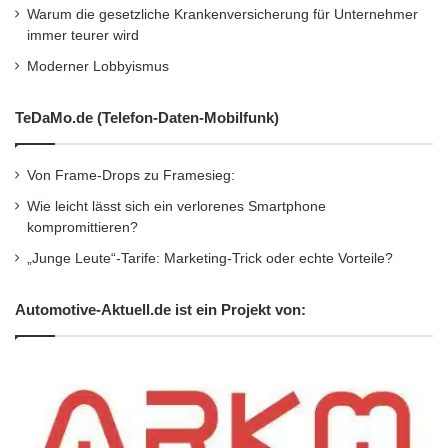
Warum die gesetzliche Krankenversicherung für Unternehmer
7th Floor
immer teurer wird
Moderner Lobbyismus
New York, NY 10022, +1-917-639-4274
TeDaMo.de (Telefon-Daten-Mobilfunk)
sales@shinetechchina.com
Von Frame-Drops zu Framesieg:
Wie leicht lässt sich ein verlorenes Smartphone
Orginal-Meldung:
kompromittieren?
http://www.presseportal.de/pm/102750/211673
„Junge Leute“-Tarife: Marketing-Trick oder echte Vorteile?
5/shinetech-software-inc-meldet-erhebliche-
Automotive-Aktuell.de ist ein Projekt von:
umsatz-und-gewinnsteigerungen/api
Kurzverweis
Firmenkommunikation
PR