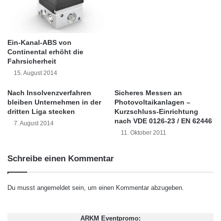
kuerzlich/api
n
f
e
o
n
r
Dieser Artikel wurde einsortiert unter:
:
d
m
Ein-Kanal-ABS von
e
i
Highlights
Continental erhöht die
n
e
Fahrsicherheit
K
r
15. August 2014
o
Schlagwörter:
t
:
2011
•
B2B
•
Bank
•
n
ü
Deutschland
•
Entscheider
•
Nach Insolvenzverfahren
Sicheres Messen an
t
b
bleiben Unternehmen in der
Photovoltaikanlagen –
r
e
Familienunternehmer
•
Finanzen
•
GmbH
•
IHK
dritten Liga stecken
Kurzschluss-Einrichtung
a
r
nach VDE 0126-23 / EN 62446
7. August 2014
•
Lifestyle
•
Messe
•
Mittelstand
•
Recht
•
s
d
11. Oktober 2011
t
i
Restaurant
•
Seminar
•
Steuern
•
Strategie
•
e
e
n
Schreibe einen Kommentar
A
Unternehmen
•
Unternehmer
•
Wirtschaft
•
r
Wirtschaftsnachrichten
b
Du musst
angemeldet
sein, um einen Kommentar abzugeben.
e
i
Kurzverweis
t
ARKM Eventpromo:
d