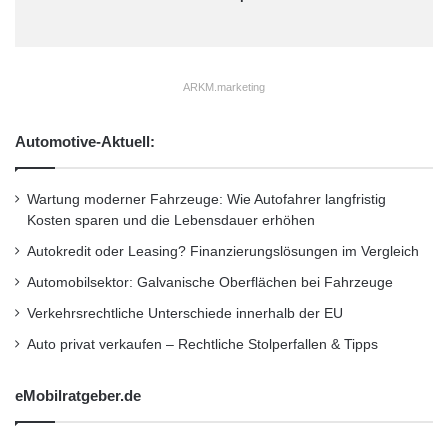
e
r
Firmenkommunikation
PR
L
ä
Unternehmensmeldungen
ARKM.marketing
n
d
Wirtschaftsnachrichten
Automotive-Aktuell:
e
r
k
Wartung moderner Fahrzeuge: Wie Autofahrer langfristig
a
Kosten sparen und die Lebensdauer erhöhen
m
m
Autokredit oder Leasing? Finanzierungslösungen im Vergleich
e
Automobilsektor: Galvanische Oberflächen bei Fahrzeuge
r
Verkehrsrechtliche Unterschiede innerhalb der EU
Auto privat verkaufen – Rechtliche Stolperfallen & Tipps
eMobilratgeber.de