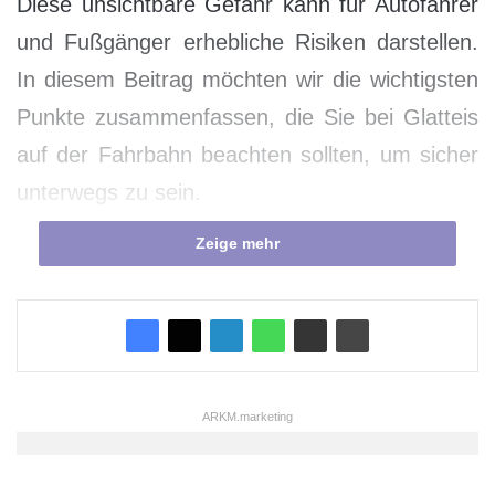
Diese unsichtbare Gefahr kann für Autofahrer
und Fußgänger erhebliche Risiken darstellen.
In diesem Beitrag möchten wir die wichtigsten
Punkte zusammenfassen, die Sie bei Glatteis
auf der Fahrbahn beachten sollten, um sicher
unterwegs zu sein.
Zeige mehr
1. Verständnis für Glatteis
Was ist Glatteis? Glatteis entsteht, wenn
Regen oder Tau auf eine kalte Oberfläche trifft
und gefriert. Dies führt zu einer glatten, oft fast
ARKM.marketing
unsichtbaren Eis-Schicht auf Straßen und
Gehwegen. Besonders gefährlich ist Glatteis,