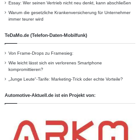
Essay: Wer seinen Vertrieb nicht neu denkt, kann abschließen
Die winterliche Zeit bietet auch eine Chance für
Warum die gesetzliche Krankenversicherung für Unternehmer
persönliche Weiterentwicklung – sowohl in
immer teurer wird
Bezug auf Ihre Fahrkünste als auch auf Ihr
TeDaMo.de (Telefon-Daten-Mobilfunk)
Sicherheitsbewusstsein. Gehen Sie aktiv auf
die Risiken ein und genießen Sie die
Von Frame-Drops zu Framesieg:
winterliche Vielfalt auf sichere Weise!
Wie leicht lässt sich ein verlorenes Smartphone
kompromittieren?
Quelle: ARKM Redaktion
„Junge Leute“-Tarife: Marketing-Trick oder echte Vorteile?
Automotive-Aktuell.de ist ein Projekt von:
Fahrbahn
Glatteis
Winter