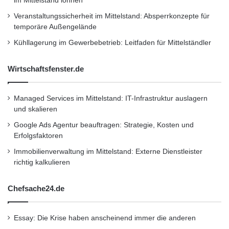
im Mittelstand lohnen
Veranstaltungssicherheit im Mittelstand: Absperrkonzepte für
Fazit
temporäre Außengelände
Kühllagerung im Gewerbebetrieb: Leitfaden für Mittelständler
Glatteis auf der Fahrbahn stellt eine
Wirtschaftsfenster.de
ernstzunehmende Herausforderung dar, die
sowohl Autofahrer als auch Fußgänger
Managed Services im Mittelstand: IT-Infrastruktur auslagern
beachten sollten. Mit einem Bewusstsein für
und skalieren
die Risiken und der richtigen Vorbereitung
Google Ads Agentur beauftragen: Strategie, Kosten und
Erfolgsfaktoren
können Sie jedoch sicher durch die
Immobilienverwaltung im Mittelstand: Externe Dienstleister
winterlichen Monate navigieren. Nutzen Sie die
richtig kalkulieren
oben genannten Tipps, um Ihre Sicherheit zu
Chefsache24.de
verbessern und setzen Sie auf eine defensive
Fahrweise.
Essay: Die Krise haben anscheinend immer die anderen