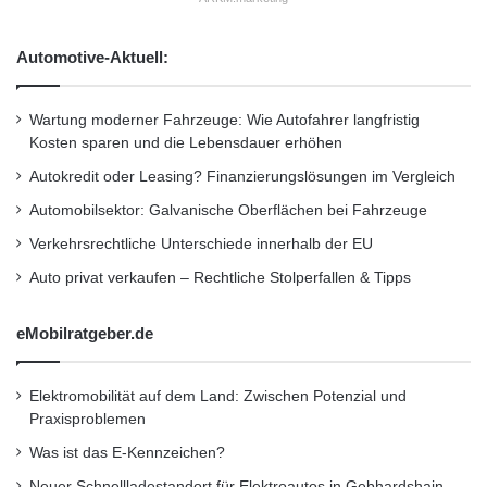
d
e
u
Gegebenenfalls können Gehhilfen oder
n
n
n
Automotive-Aktuell:
Stöcke helfen, die Stabilität zu erhöhen.
g
z
t
e
r
Wartung moderner Fahrzeuge: Wie Autofahrer langfristig
i
Für Radfahrer:
e
Kosten sparen und die Lebensdauer erhöhen
c
f
h
Autokredit oder Leasing? Finanzierungslösungen im Vergleich
f
Ein gutes Rad:
Verwenden Sie ein
n
Automobilsektor: Galvanische Oberflächen bei Fahrzeuge
e
u
Fahrrad mit Stollenreifen, die eine bessere
n
n
Verkehrsrechtliche Unterschiede innerhalb der EU
g
Bodenhaftung bieten können.
Auto privat verkaufen – Rechtliche Stolperfallen & Tipps
e
n
Schutzkleidung:
Tragen Sie
f
eMobilratgeber.de
Schutzkleidung, um Verletzungen bei
ü
r
Stürzen zu minimieren.
o
Elektromobilität auf dem Land: Zwischen Potenzial und
p
Praxisproblemen
4. Vorbereitung ist der
t
Was ist das E-Kennzeichen?
i
Schlüssel
Neuer Schnellladestandort für Elektroautos in Gebhardshain
m