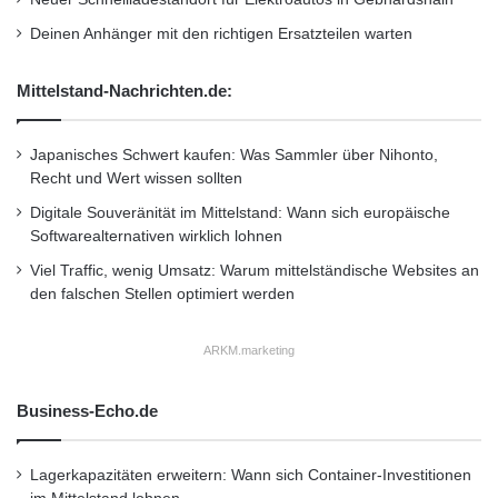
a
Deinen Anhänger mit den richtigen Ersatzteilen warten
l
Wetterberichte beachten:
Informieren Sie
e
sich regelmäßig über die Wettervorhersage,
Mittelstand-Nachrichten.de:
F
a
insbesondere wenn kalte Temperaturen oder
h
Japanisches Schwert kaufen: Was Sammler über Nihonto,
Niederschlag vorhergesagt werden. So können
r
Recht und Wert wissen sollten
s
Sie sich besser auf mögliche Glatteisbilder
i
Digitale Souveränität im Mittelstand: Wann sich europäische
c
Softwarealternativen wirklich lohnen
vorbereiten.
h
Viel Traffic, wenig Umsatz: Warum mittelständische Websites an
e
den falschen Stellen optimiert werden
Notfallausrüstung im Fahrzeug:
Stellen Sie
r
h
sicher, dass Ihr Auto für den Winter gerüstet
e
ARKM.marketing
i
ist. Notwendige Materialien wie eine Decke,
t
Business-Echo.de
Wasser, eine Taschenlampe und ein Erste-
Hilfe-Kasten können im Ernstfall lebensrettend
Lagerkapazitäten erweitern: Wann sich Container-Investitionen
sein.