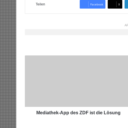
Teilen
Facebook
X
AR
M
e
d
i
a
t
h
e
k
-
Mediathek-App des ZDF ist die Lösung
A
p