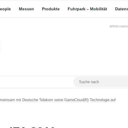
eople
Messen
Produkte
Fuhrpark – Mobilität
Daten
ARKM.market
RSS
Facebook
YouTube
Mastodon
 gemeinsam mit Deutsche Telekom seine GameCloud(R) Technologie auf