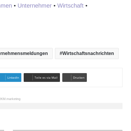
hmen
•
Unternehmer
•
Wirtschaft
•
ernehmensmeldungen
Wirtschaftsnachrichten
LinkedIn
Teile es via Mail
Drucken
KM.marketing