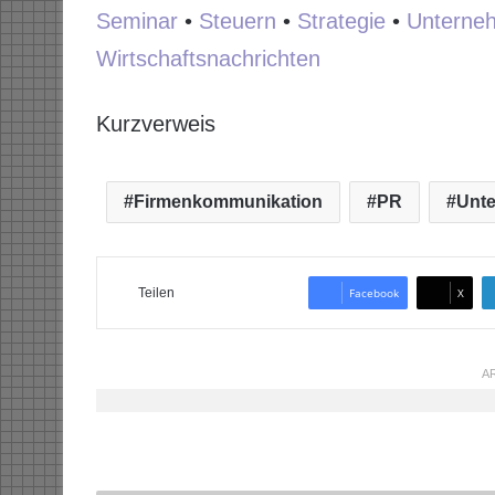
Seminar
•
Steuern
•
Strategie
•
Unterne
Wirtschaftsnachrichten
Kurzverweis
Firmenkommunikation
PR
Unt
Teilen
Facebook
X
AR