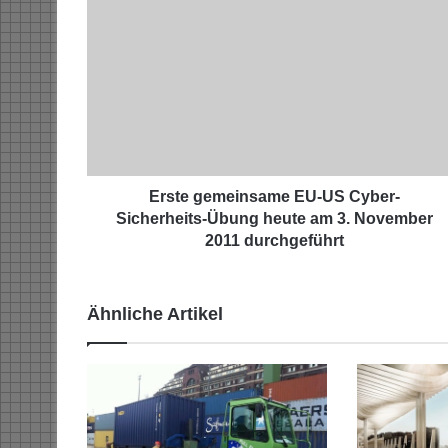
E
r
s
t
e
g
e
m
e
i
Erste gemeinsame EU-US Cyber-
n
Sicherheits-Übung heute am 3. November
s
2011 durchgeführt
a
m
e
Ähnliche Artikel
E
U
-
U
S
C
y