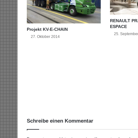
b
e
r
RENAULT PR
-
ESPACE
Projekt KV-E-CHAIN
S
25. Septembe
27. Oktober 2014
i
c
h
e
r
h
e
i
t
s
-
Ü
b
Schreibe einen Kommentar
u
n
g