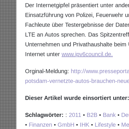
Der Internetgipfel präsentiert unter and
Einsatzführung von Polizei, Feuerwehr u
Fachleute über Testergebnisse der Dat
LTE an Autos sprechen. Das Spitzentreff
Unternehmen und Privathaushalte beim 
Internet unter
www.ipv6council.de.
Orginal-Meldung:
http://www.presseporta
potsdam-vernetzte-autos-brauchen-neue
Dieser Artikel wurde einsortiert unter
Schlagwörter:
:
2011
•
B2B
•
Bank
•
De
•
Finanzen
•
GmbH
•
IHK
•
Lifestyle
•
Me