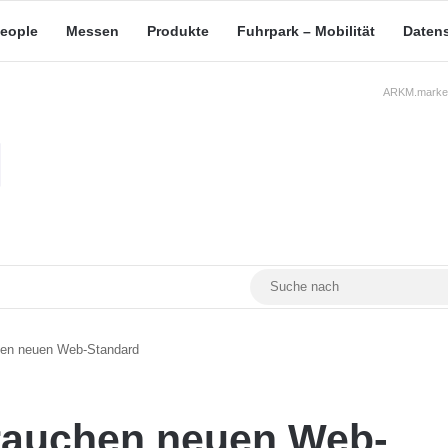
eople
Messen
Produkte
Fuhrpark – Mobilität
Daten
ARKM.market
RSS
Facebook
YouTube
Mastodon
hen neuen Web-Standard
brauchen neuen Web-