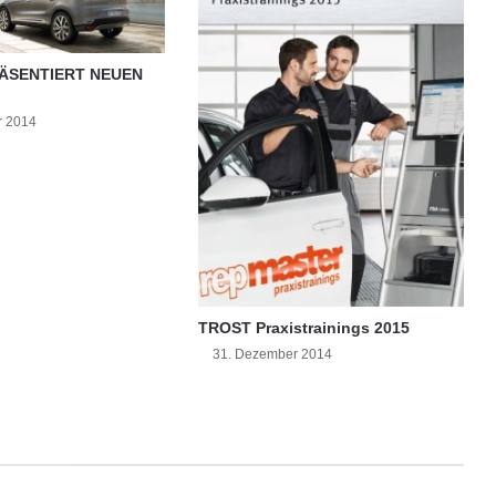
-
D
i
ÄSENTIERT NEUEN
s
t
r 2014
r
i
b
u
t
i
o
n
e
TROST Praxistrainings 2015
n
31. Dezember 2014