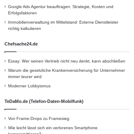
Volkswagen Finanzdienstleistungen 12.821
Google Ads Agentur beauftragen: Strategie, Kosten und
Erfolgsfaktoren
Mitarbeiter beschäftigt – davon 6.254 allein in
Immobilienverwaltung im Mittelstand: Externe Dienstleister
Deutschland (Stand: 31.12.2014). Der
richtig kalkulieren
Geschäftsbericht 2014 der Volkswagen
Chefsache24.de
Aktiengesellschaft wies für die Volkswagen
Finanzdienstleistungen eine Bilanzsumme von
Essay: Wer seinen Vertrieb nicht neu denkt, kann abschließen
rund 137,4 Milliarden Euro, ein operatives
Warum die gesetzliche Krankenversicherung für Unternehmer
Ergebnis von 1,7 Milliarden Euro und einen
immer teurer wird
Moderner Lobbyismus
Bestand von rund 12,4 Millionen Verträgen
aus.
TeDaMo.de (Telefon-Daten-Mobilfunk)
Quelle: Volkswagen Financial Services AG
Von Frame-Drops zu Framesieg:
Wie leicht lässt sich ein verlorenes Smartphone