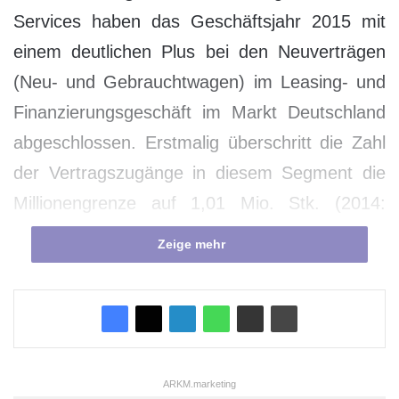
Services haben das Geschäftsjahr 2015 mit
einem deutlichen Plus bei den Neuverträgen
(Neu- und Gebrauchtwagen) im Leasing- und
Finanzierungsgeschäft im Markt Deutschland
abgeschlossen. Erstmalig überschritt die Zahl
der Vertragszugänge in diesem Segment die
Millionengrenze auf 1,01 Mio. Stk. (2014:
981.000 Stk.), dies entspricht einem Plus von
Zeige mehr
rund drei Prozent. Darunter befinden sich
301.000 neue Gebrauchtwagenverträge (2014:
268.000 Stk.); plus 12,3 Prozent. „Wir sind vor
dem Hintergrund der anhaltend
herausfordernden Marktsituation sehr
ARKM.marketing