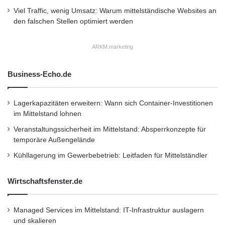
Viel Traffic, wenig Umsatz: Warum mittelständische Websites an
Financial Services AG mit ihren
den falschen Stellen optimiert werden
Beteiligungsgesellschaften sowie die direkt
oder indirekt der Volkswagen AG gehörenden
ARKM.marketing
Finanzdienstleistungsgesellschaften in den
Business-Echo.de
USA, Kanada, Argentinien und Spanien – mit
Ausnahme der Marken Scania und Porsche
Lagerkapazitäten erweitern: Wann sich Container-Investitionen
im Mittelstand lohnen
sowie der Porsche Holding Salzburg. Die
Veranstaltungssicherheit im Mittelstand: Absperrkonzepte für
wesentlichen Geschäftsfelder umfassen dabei
temporäre Außengelände
die Händler- und Kundenfinanzierung, das
Kühllagerung im Gewerbebetrieb: Leitfaden für Mittelständler
Leasing, das Bank- und
Wirtschaftsfenster.de
Versicherungsgeschäft, das
Flottenmanagementgeschäft sowie
Managed Services im Mittelstand: IT-Infrastruktur auslagern
Mobilitätsangebote. Weltweit sind bei den
und skalieren