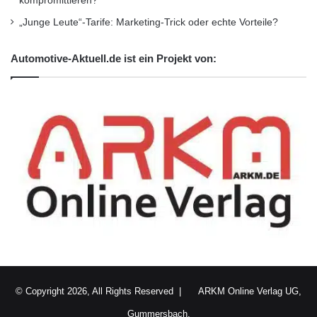
kompromittieren?
Bilanzsumme
Gebrauchtwagenverträge
„Junge Leute“-Tarife: Marketing-Trick oder echte Vorteile?
Neuverträge
Vertriebsvorstand
Automotive-Aktuell.de ist ein Projekt von:
Volkswagen AG
Volkswagen Bank GmbH
Volkswagen Financial Services AG
Volkswagen Finanzdienstleistung
© Copyright 2026, All Rights Reserved |
ARKM Online Verlag UG,
Gummersbach.