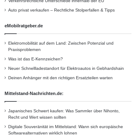
Verkehrsrechtliche Unterschiede innerhalb der EU
mehr als 2,58 Mio. Finanzierungs- und
Auto privat verkaufen – Rechtliche Stolperfallen & Tipps
Leasingverträge (2014: 2,49 Mio. Stk.) im
Bestand, ein Plus von 3,6 Prozent.
eMobilratgeber.de
Im Versicherungsportfolio standen per
31.12.2015 circa 1,73 Mio. Verträge zu Buche
Elektromobilität auf dem Land: Zwischen Potenzial und
Praxisproblemen
(2014: 1,68 Mio. Stk.). Dies entspricht einem
Was ist das E-Kennzeichen?
Anstieg um drei Prozent. Bei den
Neuer Schnellladestandort für Elektroautos in Gebhardshain
Dienstleistungen waren es zum Jahresende
Deinen Anhänger mit den richtigen Ersatzteilen warten
1,34 Mio. Verträge (2014: 1,18 Mio. Stk.), ein
Mittelstand-Nachrichten.de:
Plus von 13,6 Prozent.
Japanisches Schwert kaufen: Was Sammler über Nihonto,
Die Volkswagen Finanzdienstleistungen sind
Recht und Wert wissen sollten
ein Geschäftsbereich der Volkswagen AG
Digitale Souveränität im Mittelstand: Wann sich europäische
(Konzern) und umfassen die Volkswagen
Softwarealternativen wirklich lohnen