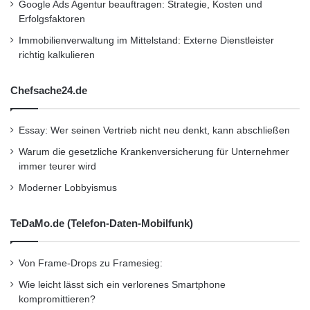
Google Ads Agentur beauftragen: Strategie, Kosten und
Ansage der Kosten sowie für rechtliche
Erfolgsfaktoren
Hinweise unter die Lupe.
Immobilienverwaltung im Mittelstand: Externe Dienstleister
richtig kalkulieren
„20.893 Minuten in der Warteschleife, 13.320
Chefsache24.de
Anrufe, 2.367 Interviews, 250 Firmen – das ist
die Basis für unseren großen Hotline-Test 2014
Essay: Wer seinen Vertrieb nicht neu denkt, kann abschließen
in 16 Branchen“, sagt Josef Reitberger,
Warum die gesetzliche Krankenversicherung für Unternehmer
Chefredakteur CHIP. „Das größte Gewicht lag
immer teurer wird
Moderner Lobbyismus
auf dem Service, den wir mit Interviews
bewertet haben: Unsere Tester gaben sich als
TeDaMo.de (Telefon-Daten-Mobilfunk)
potenzielle Neukunden aus, um Hotline-
Mitarbeitern themenbezogene Fragen zu
Von Frame-Drops zu Framesieg:
stellen. Jedes Unternehmen wurde dabei zehn
Wie leicht lässt sich ein verlorenes Smartphone
kompromittieren?
Mal interviewt.“ Die maximale Wartezeit pro