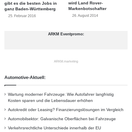
von TeilAuto und Book-n-Drive. Die Callcenter
wird Land Rover-
gibt es die besten Jobs in
Markenbotschafter
ganz Baden-Württemberg
betreuen gleich mehrere Car-Sharing-
26. August 2014
25. Februar 2016
Unternehmen auf der gleichen Nummer – in
zwei Fällen musste sich der Berater erst selbst
ARKM Eventpromo:
informieren, bevor er auf Fragen antworten
konnte. Platz drei und damit Bronze hat Quicar
eingefahren.
ARKM.marketing
Mietwagen
Automotive-Aktuell:
Bei Budget, Hertz und Sixt heißt es: Service
Wartung moderner Fahrzeuge: Wie Autofahrer langfristig
Kosten sparen und die Lebensdauer erhöhen
wird hier groß geschrieben. Mit einer
Autokredit oder Leasing? Finanzierungslösungen im Vergleich
kompetenten und freundlichen Hilfe setzen
Automobilsektor: Galvanische Oberflächen bei Fahrzeuge
sich diese von Mitstreitern wie Avis, enterprise
Verkehrsrechtliche Unterschiede innerhalb der EU