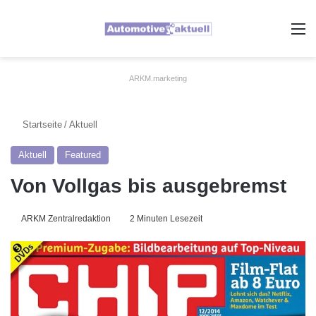
A
ARKM.marketing
Startseite
/
Aktuell
Aktuell
Featured
Von Vollgas bis ausgebremst
ARKM Zentralredaktion
2 Minuten Lesezeit