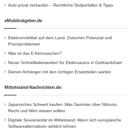
oder Dollar ab. Im direkten Vergleich lässt
Auto privat verkaufen – Rechtliche Stolperfallen & Tipps
Hertz Kunden allerdings etwas länger auf
eMobilratgeber.de
einen Berater warten. Bei Dollar gibt es
Minuspunkte für mitunter schlecht informierte
Elektromobilität auf dem Land: Zwischen Potenzial und
Angestellte und mangelhafte
Praxisproblemen
Deutschkenntnisse. Schlusslicht in der
Was ist das E-Kennzeichen?
Neuer Schnellladestandort für Elektroautos in Gebhardshain
Service-Kategorie ist Caro: Der durchaus
Deinen Anhänger mit den richtigen Ersatzteilen warten
hilfreichen Beratung stand ein unfreundlicher
Service gegenüber.
Mittelstand-Nachrichten.de:
Kfz-Haftpflicht
Japanisches Schwert kaufen: Was Sammler über Nihonto,
Recht und Wert wissen sollten
Die Unterschiede zwischen den einzelnen
Digitale Souveränität im Mittelstand: Wann sich europäische
Softwarealternativen wirklich lohnen
Anbietern sind hier gewaltig. Kategorie-Sieger