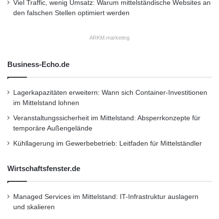
Viel Traffic, wenig Umsatz: Warum mittelständische Websites an
Axa überzeugt durch freundliche und
den falschen Stellen optimiert werden
umfangreiche Beratung. Am anderen Ende der
ARKM.marketing
Servicequalität steht Ergo Direkt: Für
ausführlichere Informationen verweist die
Business-Echo.de
Hotline immer an einen
Außendienstmitarbeiter, anstatt die Fragen
Lagerkapazitäten erweitern: Wann sich Container-Investitionen
im Mittelstand lohnen
selbst zu beantworten. Wer allerdings nur ein
Veranstaltungssicherheit im Mittelstand: Absperrkonzepte für
paar allgemeinere Punkte besprechen möchte,
temporäre Außengelände
ist auch hier in der Regel gut aufgehoben.
Kühllagerung im Gewerbebetrieb: Leitfaden für Mittelständler
Gleich sieben Mal volle Punktzahl gab es für
Wirtschaftsfenster.de
Kravag, R+V, HUK-Coburg, Axa, LVM
Versicherung, DEVK und VGH in Sachen
Managed Services im Mittelstand: IT-Infrastruktur auslagern
und skalieren
„Transparenz“. Hier nahmen die Tester die