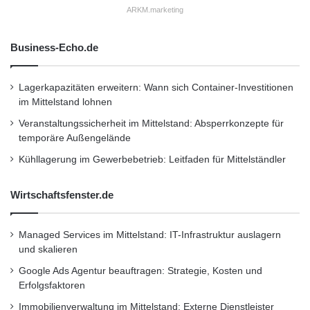
Zum Start in die Ferien sollte ein Ölcheck
ARKM.marketing
daher auf jeden Fall dazu gehören. Autofahrer
Business-Echo.de
sollten das passende Motorenöl auf
Urlaubsreisen zudem stets im Kofferraum
Lagerkapazitäten erweitern: Wann sich Container-Investitionen
dabei haben, um bei Bedarf dieselbe Qualität
im Mittelstand lohnen
nachfüllen zu können.
Veranstaltungssicherheit im Mittelstand: Absperrkonzepte für
temporäre Außengelände
Kühllagerung im Gewerbebetrieb: Leitfaden für Mittelständler
gründlicher Check des Autos
Motorenöl
Wirtschaftsfenster.de
Ölstand
Reifendruck
Scheibenflüssigkeit
Managed Services im Mittelstand: IT-Infrastruktur auslagern
und skalieren
Google Ads Agentur beauftragen: Strategie, Kosten und
Erfolgsfaktoren
Immobilienverwaltung im Mittelstand: Externe Dienstleister