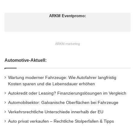
meisten Fahrzeughersteller raten dazu, einmal
pro Woche den Ölstand zu überprüfen.
ARKM Eventpromo:
Der kurze Check macht sich auf Dauer
bezahlt. Moderne Automotoren sind komplexe
ARKM.marketing
Konstruktionen mit Hunderten von beweglichen
Teilen. Das Motorenöl sorgt für die nötige
Automotive-Aktuell:
Schmierung und schützt den Antrieb unter
allen Betriebsbedingungen vor Verschleiß,
Wartung moderner Fahrzeuge: Wie Autofahrer langfristig
Kosten sparen und die Lebensdauer erhöhen
Korrosion sowie Schlammbildung und
Autokredit oder Leasing? Finanzierungslösungen im Vergleich
Ablagerungen. Nimmt die Verschmutzung zu,
Automobilsektor: Galvanische Oberflächen bei Fahrzeuge
sinkt zugleich die Effizienz des Motors.
Verkehrsrechtliche Unterschiede innerhalb der EU
Langfristigen Schutz bieten Hochleistungsöle
Auto privat verkaufen – Rechtliche Stolperfallen & Tipps
wie beispielsweise „Mobil 1“, da sie sich schnell