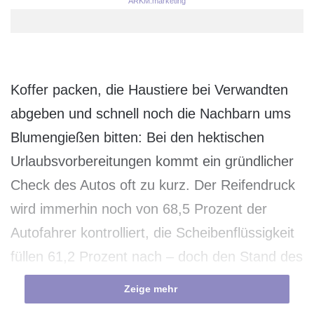
ARKM.marketing
Koffer packen, die Haustiere bei Verwandten
abgeben und schnell noch die Nachbarn ums
Blumengießen bitten: Bei den hektischen
Urlaubsvorbereitungen kommt ein gründlicher
Check des Autos oft zu kurz. Der Reifendruck
wird immerhin noch von 68,5 Prozent der
Autofahrer kontrolliert, die Scheibenflüssigkeit
füllen 61,2 Prozent nach – doch den Stand des
Motorenöls überprüfen nur 56,3 Prozent, das
Zeige mehr
ergab eine aktuelle GfK-Studie im Auftrag von