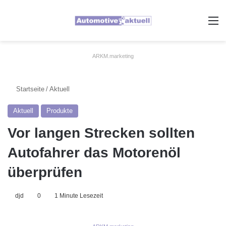
A
ARKM.marketing
Startseite
/
Aktuell
Aktuell
Produkte
Vor langen Strecken sollten
Autofahrer das Motorenöl
überprüfen
djd
0
1 Minute Lesezeit