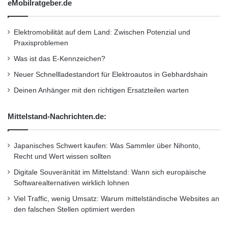
eMobilratgeber.de
im gesamten Motor verteilen und so die
Lebensdauer und Leistung des Antriebs
Elektromobilität auf dem Land: Zwischen Potenzial und
erhöhen.
Praxisproblemen
Reserve im Kofferraum
Was ist das E-Kennzeichen?
Der Ölverbrauch variiert je nach Fahrzeug und
Neuer Schnellladestandort für Elektroautos in Gebhardshain
Fahrstil – erst recht bei den besonderen
Deinen Anhänger mit den richtigen Ersatzteilen warten
Belastungen auf langen Urlaubsfahrten.
Mittelstand-Nachrichten.de:
Dennoch sind viele Autofahrer mit zu wenig Öl
im Motor unterwegs. Auch Ölwechseltermine
Japanisches Schwert kaufen: Was Sammler über Nihonto,
Recht und Wert wissen sollten
werden nicht selten hinausgezögert. Die
Digitale Souveränität im Mittelstand: Wann sich europäische
Folgen sind direkt beim Fahren spürbar: Die
Softwarealternativen wirklich lohnen
Beschleunigung des Fahrzeugs sinkt, in der
Viel Traffic, wenig Umsatz: Warum mittelständische Websites an
den falschen Stellen optimiert werden
Regel nimmt auch der Kraftstoffverbrauch zu.