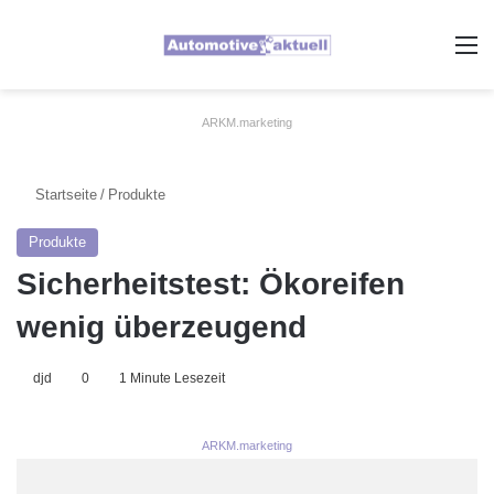
A
ARKM.marketing
Startseite
/
Produkte
Produkte
Sicherheitstest: Ökoreifen
wenig überzeugend
djd
0
1 Minute Lesezeit
ARKM.marketing