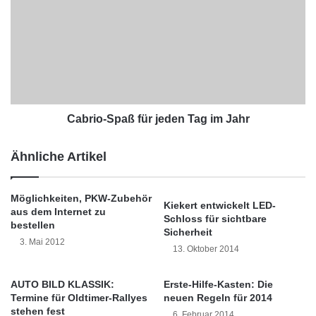
Sicherheit verbinden nach Meinung der Tester
k
b
die Reifen von Dunlop (Sport BluResponse,
e
r
n
i
340 Euro), Goodyear (EfficientGrip
s
o
Performance, 340 Euro) und Michaelin
o
-
l
S
(Energy Saver +, 400 Euro). Sie schnitten mit
l
p
t
a
Cabrio-Spaß für jeden Tag im Jahr
vorbildlich ab.
e
ß
n
f
Ähnliche Artikel
A
ü
u
r
t
j
Möglichkeiten, PKW-Zubehör
Kiekert entwickelt LED-
o
e
aus dem Internet zu
Schloss für sichtbare
f
d
bestellen
Sicherheit
a
e
3. Mai 2012
13. Oktober 2014
h
n
r
T
e
a
AUTO BILD KLASSIK:
Erste-Hilfe-Kasten: Die
r
g
Termine für Oldtimer-Rallyes
neuen Regeln für 2014
d
i
stehen fest
6. Februar 2014