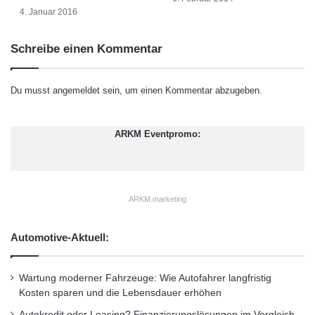
a
m
4. Januar 2016
s
J
M
a
Schreibe einen Kommentar
o
h
t
r
o
Du musst
angemeldet
sein, um einen Kommentar abzugeben.
r
e
Nicht alle Test-Kandidaten sind sparsam
n
ARKM Eventpromo:
ö
und sicher zugleich.
l
Foto: dmd/ADAC
ü
b
e
ARKM.marketing
r
Benzinpreis
Dunlop
Goodyear
p
Automotive-Aktuell:
r
Ökoreifen
Rollwiderstand
ü
f
Wartung moderner Fahrzeuge: Wie Autofahrer langfristig
Spritspar-Reifen
Toyo Nanoenergy
e
Kosten sparen und die Lebensdauer erhöhen
n
Autokredit oder Leasing? Finanzierungslösungen im Vergleich