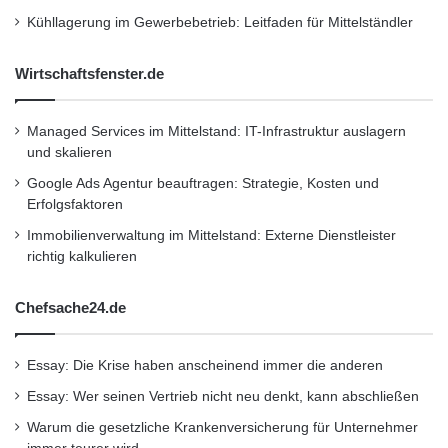
darauf zu achten, dass die neue Leuchte den
Kühllagerung im Gewerbebetrieb: Leitfaden für Mittelständler
gesetzlichen Anforderungen in Bezug auf
Wirtschaftsfenster.de
Helligkeit und Ausleuchtung des
Nummernschilds entspricht.
Managed Services im Mittelstand: IT-Infrastruktur auslagern
und skalieren
Bei Unsicherheiten hinsichtlich der richtigen
Google Ads Agentur beauftragen: Strategie, Kosten und
Erfolgsfaktoren
Beleuchtung oder der Montage können Sie
Immobilienverwaltung im Mittelstand: Externe Dienstleister
sich auch an Fachhändler wie
richtig kalkulieren
https://www.anhaengershop.de/
wenden, die
Chefsache24.de
Ihnen nicht nur die passenden Produkte,
sondern auch hilfreiche Informationen und
Essay: Die Krise haben anscheinend immer die anderen
Anleitungen zur Verfügung stellen.
Essay: Wer seinen Vertrieb nicht neu denkt, kann abschließen
Warum die gesetzliche Krankenversicherung für Unternehmer
Weitere sicherheitsrelevante