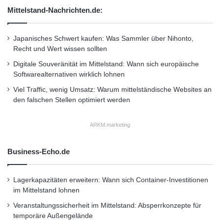
Mittelstand-Nachrichten.de:
breite Auswahl an hochwertigen
Kennzeichenbeleuchtungen, die speziell für
Japanisches Schwert kaufen: Was Sammler über Nihonto,
verschiedene Fahrzeugtypen konzipiert sind.
Recht und Wert wissen sollten
Digitale Souveränität im Mittelstand: Wann sich europäische
Softwarealternativen wirklich lohnen
Was die Montage betrifft, so ist der Austausch
Viel Traffic, wenig Umsatz: Warum mittelständische Websites an
oder die Nachrüstung der
den falschen Stellen optimiert werden
Kennzeichenbeleuchtung in vielen Fällen
ARKM.marketing
einfach und schnell erledigt. In den meisten
Fahrzeugen können Sie die Leuchte
Business-Echo.de
selbstständig installieren, ohne ein Fachmann
zu sein. Es genügt oft, die defekte Leuchte
Lagerkapazitäten erweitern: Wann sich Container-Investitionen
im Mittelstand lohnen
herauszunehmen und eine neue, passende
Veranstaltungssicherheit im Mittelstand: Absperrkonzepte für
Beleuchtung einzusetzen. Dabei ist es wichtig,
temporäre Außengelände