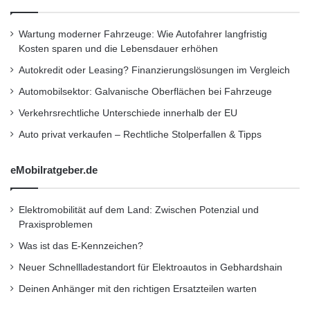
n
e
t
n
i
Wartung moderner Fahrzeuge: Wie Autofahrer langfristig
Qualität und Montage
m
Kosten sparen und die Lebensdauer erhöhen
V
Autokredit oder Leasing? Finanzierungslösungen im Vergleich
Die Qualität der Kennzeichenbeleuchtung
e
Automobilsektor: Galvanische Oberflächen bei Fahrzeuge
r
spielt eine zentrale Rolle für deren
g
Verkehrsrechtliche Unterschiede innerhalb der EU
Funktionalität und Langlebigkeit. Billige oder
l
Auto privat verkaufen – Rechtliche Stolperfallen & Tipps
e
minderwertige Produkte können schnell
i
c
ausfallen, wodurch das Nummernschild unter
eMobilratgeber.de
h
Umständen nicht mehr richtig beleuchtet wird.
Elektromobilität auf dem Land: Zwischen Potenzial und
Achten Sie beim Kauf auf hochwertige
Praxisproblemen
Markenprodukte, die den geltenden
Was ist das E-Kennzeichen?
Vorschriften entsprechen und eine gute
Neuer Schnellladestandort für Elektroautos in Gebhardshain
Ausleuchtung bieten. Ein verlässlicher Anbieter
Deinen Anhänger mit den richtigen Ersatzteilen warten
wie
Kennzeichenbeleuchtung
bietet Ihnen eine