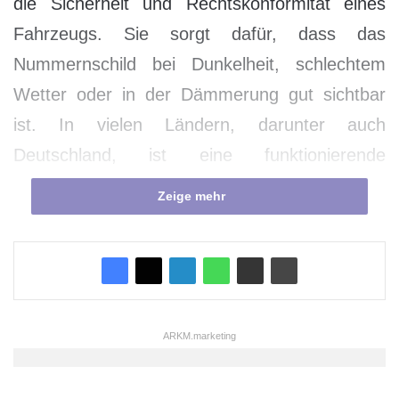
die Sicherheit und Rechtskonformität eines
Fahrzeugs. Sie sorgt dafür, dass das
Nummernschild bei Dunkelheit, schlechtem
Wetter oder in der Dämmerung gut sichtbar
ist. In vielen Ländern, darunter auch
Deutschland, ist eine funktionierende
Kennzeichenbeleuchtung gesetzlich
Zeige mehr
vorgeschrieben. Eine defekte oder nicht
funktionierende Beleuchtung kann zu
Bußgeldern führen und im schlimmsten Fall die
Identifizierung Ihres Fahrzeugs im Falle eines
Vorfalls erschweren. Daher ist es wichtig, diese
ARKM.marketing
Beleuchtung regelmäßig zu überprüfen und bei
Bedarf auszutauschen, um sicherzustellen,