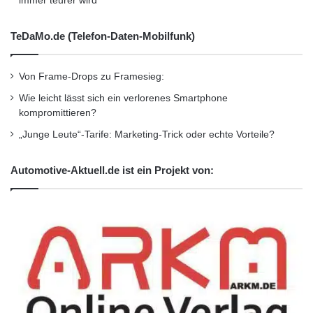
immer teurer wird
Leuchten
TeDaMo.de (Telefon-Daten-Mobilfunk)
Neben der Kennzeichenbeleuchtung gibt es
Von Frame-Drops zu Framesieg:
eine Vielzahl weiterer sicherheitsrelevanter
Wie leicht lässt sich ein verlorenes Smartphone
Leuchten an einem Fahrzeug, die ebenso
kompromittieren?
wichtig für die Sicherheit im Straßenverkehr
„Junge Leute“-Tarife: Marketing-Trick oder echte Vorteile?
sind. Hierzu zählen beispielsweise die
Automotive-Aktuell.de ist ein Projekt von:
Rückleuchten, Blinker, Scheinwerfer und
Bremslichter. Diese Leuchten gewährleisten
nicht nur die Sichtbarkeit Ihres Fahrzeugs,
sondern signalisieren auch wichtige
Informationen an andere Verkehrsteilnehmer.
Eine fehlerhafte Beleuchtung kann zu