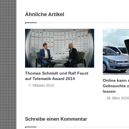
s
z
Ähnliche Artikel
u
2
6
0
A
r
b
e
i
t
Thomas Schmidt und Ralf Faust
s
auf Telematik Award 2014
Online kann 
s
7. Oktober 2014
Gebrauchte z
t
leasen
u
28. März 2016
n
d
e
Schreibe einen Kommentar
n
p