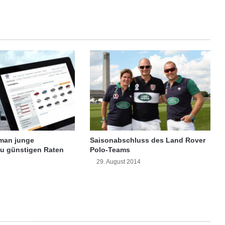
n
e
h
m
e
n
s
i
n
d
n
i
c
man junge
Saisonabschluss des Land Rover
h
u günstigen Raten
Polo-Teams
t
29. August 2014
a
u
s
r
e
i