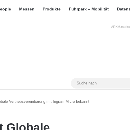
eople
Messen
Produkte
Fuhrpark – Mobilität
Daten
ARKM.market
RSS
Facebook
YouTube
Mastodon
bale Vertriebsvereinbarung mit Ingram Micro bekannt
t Globale