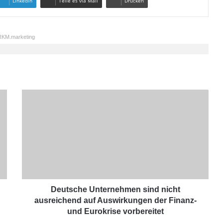
LinkedIn
Teile es via Mail
Drucken
KM.marketing
D
e
u
t
s
c
h
e
U
n
Deutsche Unternehmen sind nicht
t
ausreichend auf Auswirkungen der Finanz-
e
und Eurokrise vorbereitet
r