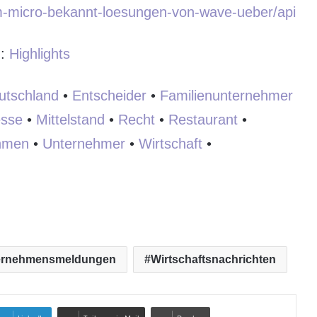
am-micro-bekannt-loesungen-von-wave-ueber/api
:
:
Highlights
utschland
•
Entscheider
•
Familienunternehmer
sse
•
Mittelstand
•
Recht
•
Restaurant
•
hmen
•
Unternehmer
•
Wirtschaft
•
ernehmensmeldungen
Wirtschaftsnachrichten