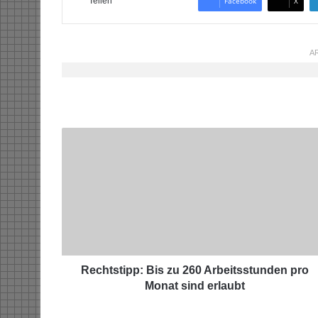
Teilen
Facebook
X
AR
R
e
c
h
t
s
t
i
p
p
Rechtstipp: Bis zu 260 Arbeitsstunden pro
:
Monat sind erlaubt
B
i