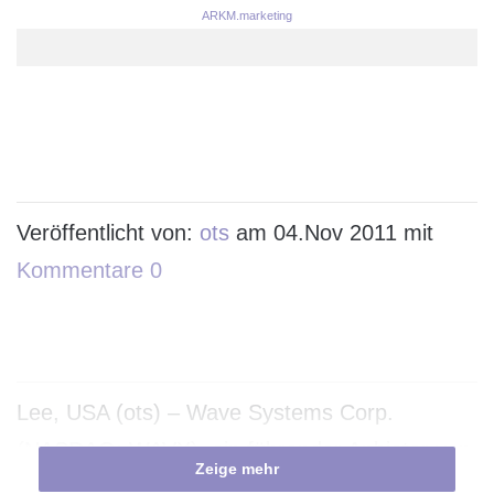
ARKM.marketing
Veröffentlicht von:
ots
am 04.Nov 2011 mit
Kommentare 0
Lee, USA (ots) – Wave Systems Corp.
(NASDAQ: WAVX), ein führender Anbieter von
Zeige mehr
Trusted Computing Software, wird am