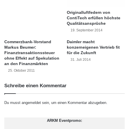
t
S
Originalluftfedern von
Im Gegensatz zu anderen Anbietern, die
o
ContiTech erfüllen höchste
n
Softwareschichten “hinzufügen”, verfolgt Wave
Qualitätsansprüche
d
19. September 2014
einen einzigartigen Ansatz: Die in die
e
r
Commerzbank-Vorstand
Daimler macht
Endpunkt-Rechnerplattform selbst eingebauten
p
Markus Beumer:
konzerneigenen Vertrieb fit
r
Sicherheitsfunktionen werden wirksam
Finanztransaktionssteuer
für die Zukunft
e
ohne Effekt auf Spekulation
31. Juli 2014
verstärkt. Bei diesem wachsenden Trend zählt
i
an den Finanzmärkten
s
25. Oktober 2011
Wave zu den führenden Expertenunternehmen
"
D
und übernahm mit einem
Schreibe einen Kommentar
e
Sicherheitsmanagementsystem zur
u
t
Datensicherung und Geräte-/
Du musst
angemeldet
sein, um einen Kommentar abzugeben.
s
Nutzerauthentifizierung die Vorreiterrolle.
c
h
ARKM Eventpromo:
Durch seine Arbeit als Gründungs- und
e