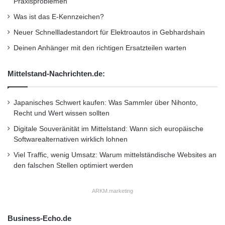
Praxisproblemen
0
zahlreichen weltweit führenden Organisationen
Was ist das E-Kennzeichen?
"
geholfen, darunter BASF und
Neuer Schnellladestandort für Elektroautos in Gebhardshain
PricewaterhouseCoopers, die gerätezentrische
Deinen Anhänger mit den richtigen Ersatzteilen warten
Sicherheit zu verstärken und die TCO ihrer
Mittelstand-Nachrichten.de:
Geräte wesentlich zu verringern.
Japanisches Schwert kaufen: Was Sammler über Nihonto,
Wave präsentiert Lösungen zur:
Recht und Wert wissen sollten
Digitale Souveränität im Mittelstand: Wann sich europäische
Softwarealternativen wirklich lohnen
– Authentifizierung – Datensicherheit –
Viel Traffic, wenig Umsatz: Warum mittelständische Websites an
Netzwerkzugriffskontrolle –
den falschen Stellen optimiert werden
Sicherheitsmanagement – Trusted Computing
– Endpoint-Verschlüsselung
ARKM.marketing
Business-Echo.de
Orginal-Meldung: