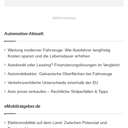
s
Boardmitglied der Trusted Computing Group
E
(TCG) wirkte das Unternehmen auch
i
g
ARKM.marketing
maßgeblich bei der Ausgestaltung von
e
n
Standards mit.
Automotive-Aktuell:
k
a
Wave hat mehr als 90 Millionen
p
Wartung moderner Fahrzeuge: Wie Autofahrer langfristig
i
Kosten sparen und die Lebensdauer erhöhen
Softwarekopien auf Business-Class-PCs
t
Autokredit oder Leasing? Finanzierungslösungen im Vergleich
a
ausgeliefert und zeichnet sich durch eine
l
Automobilsektor: Galvanische Oberflächen bei Fahrzeuge
Reihe von “Neuheiten” aus. Wave war der
f
Verkehrsrechtliche Unterschiede innerhalb der EU
o
erste ISV, der Management für
r
Auto privat verkaufen – Rechtliche Stolperfallen & Tipps
selbstverschlüsselnde Festplatten anbot und
u
m
das erste Unternehmen, das ein zentralisiertes
eMobilratgeber.de
T
O
Richtlinien- und Schlüsselmanagement für
P
Elektromobilität auf dem Land: Zwischen Potenzial und
TPMs lieferte. Das Unternehmen hat
5