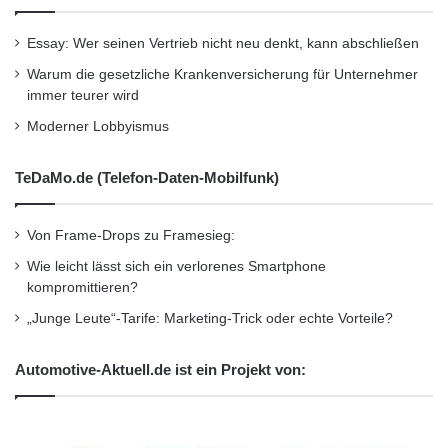
Unternehmen
•
Unternehmer
•
Wirtschaft
•
Wirtschaftsnachrichten
Essay: Wer seinen Vertrieb nicht neu denkt, kann abschließen
Warum die gesetzliche Krankenversicherung für Unternehmer
Kurzverweis
immer teurer wird
Moderner Lobbyismus
Firmenkommunikation
PR
TeDaMo.de (Telefon-Daten-Mobilfunk)
Unternehmensmeldungen
Von Frame-Drops zu Framesieg:
Wirtschaftsnachrichten
Wie leicht lässt sich ein verlorenes Smartphone
kompromittieren?
„Junge Leute“-Tarife: Marketing-Trick oder echte Vorteile?
Automotive-Aktuell.de ist ein Projekt von: