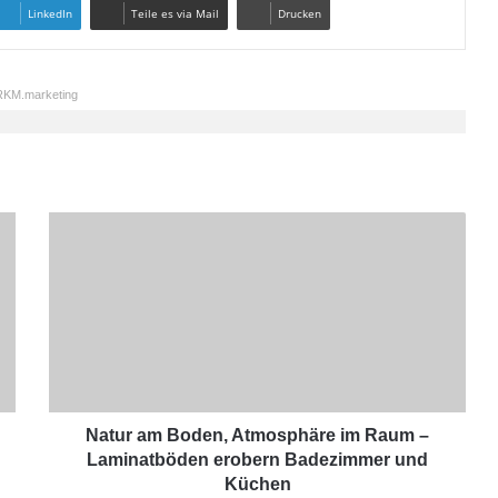
LinkedIn
Teile es via Mail
Drucken
KM.marketing
N
a
t
u
r
a
m
B
o
d
Natur am Boden, Atmosphäre im Raum –
e
Laminatböden erobern Badezimmer und
n
Küchen