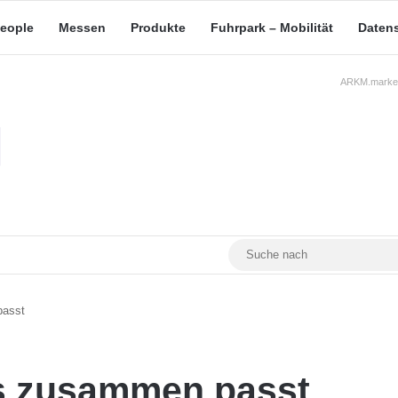
eople
Messen
Produkte
Fuhrpark – Mobilität
Daten
ARKM.market
RSS
Facebook
YouTube
Mastodon
passt
es zusammen passt