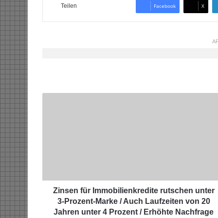
Teilen
Facebook
X
AR
Z
i
n
s
e
n
f
ü
r
I
Zinsen für Immobilienkredite rutschen unter
m
3-Prozent-Marke / Auch Laufzeiten von 20
m
Jahren unter 4 Prozent / Erhöhte Nachfrage