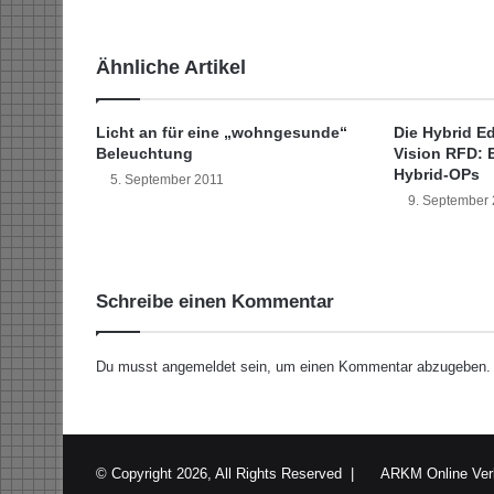
o
b
i
Ähnliche Artikel
l
i
e
Licht an für eine „wohngesunde“
Die Hybrid E
n
Beleuchtung
Vision RFD: E
k
Hybrid-OPs
5. September 2011
r
9. September
e
d
i
t
Schreibe einen Kommentar
e
r
u
Du musst
angemeldet
sein, um einen Kommentar abzugeben.
t
s
c
h
e
© Copyright 2026, All Rights Reserved |
ARKM Online Ver
n