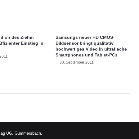
,
A
t
m
o
s
dition des Ziehm
Samsungs neuer HD CMOS-
p
ffizienter Einstieg in
Bildsensor bringt qualitativ
h
hochwertiges Video in ultraflache
ä
Smartphones und Tablet-PCs
 2011
r
30. September 2011
e
i
m
R
a
u
m
–
L
a
m
lag UG, Gummersbach.
i