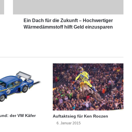
h
f
ü
r
Ein Dach für die Zukunft – Hochwertiger
d
Wärmedämmstoff hilft Geld einzusparen
i
e
Z
u
k
u
n
f
t
–
H
o
c
h
rund: der VW Käfer
Auftaktsieg für Ken Roczen
w
6. Januar 2015
e
r