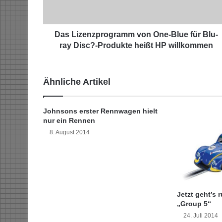
e
n
z
p
Das Lizenzprogramm von One-Blue für Blu-
r
ray Disc?-Produkte heißt HP willkommen
o
g
r
Ähnliche Artikel
a
m
m
Johnsons erster Rennwagen hielt
v
nur ein Rennen
o
8. August 2014
n
O
n
e
-
B
Jetzt geht’s 
l
„Group 5“
u
24. Juli 2014
e