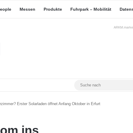
eople
Messen
Produkte
Fuhrpark – Mobilität
Daten
ARKM.market
RSS
Facebook
YouTube
Mastodon
zimmer? Erster Solarladen öffnet Anfang Oktober in Erfurt
rom ins