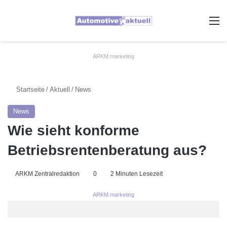
A
ARKM.marketing
Startseite
/
Aktuell
/
News
News
Wie sieht konforme
Betriebsrentenberatung aus?
ARKM Zentralredaktion
0
2 Minuten Lesezeit
ARKM.marketing