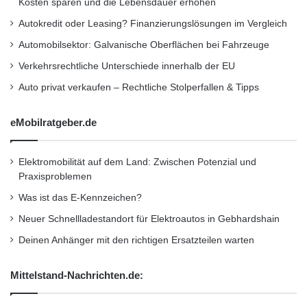
c
Kosten sparen und die Lebensdauer erhöhen
h
und Unternehmensberatung
Autokredit oder Leasing? Finanzierungslösungen im Vergleich
g
e
Automobilsektor: Galvanische Oberflächen bei Fahrzeuge
abgrenzen? – Wie kann ich rechtssicher
r
Verkehrsrechtliche Unterschiede innerhalb der EU
i
innerhalb der bAV beraten? – Wie sieht ein
n
Auto privat verkaufen – Rechtliche Stolperfallen & Tipps
g
rechtskonformer bAV-Beratungsprozess für
e
eMobilratgeber.de
r
Finanzdienstleister und Versicherungsmakler
Elektromobilität auf dem Land: Zwischen Potenzial und
aus?
Praxisproblemen
Was ist das E-Kennzeichen?
Weitere Informationen sowie die
Neuer Schnellladestandort für Elektroautos in Gebhardshain
Anmeldeunterlagen zur Veranstaltung sind
Deinen Anhänger mit den richtigen Ersatzteilen warten
erhältlich unter
www.brbz-konferenz.de
Mittelstand-Nachrichten.de:
Orginal-Meldung: