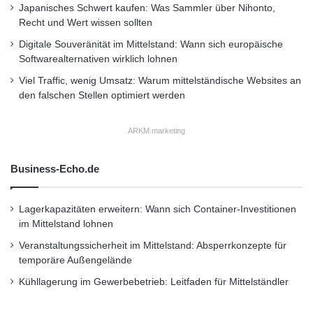
Japanisches Schwert kaufen: Was Sammler über Nihonto,
http://www.presseportal.de/pm/102444/213282
Recht und Wert wissen sollten
4/bav-rechtsberatung-wie-sieht-konforme-
Digitale Souveränität im Mittelstand: Wann sich europäische
betriebsrentenberatung-aus/api
Softwarealternativen wirklich lohnen
Viel Traffic, wenig Umsatz: Warum mittelständische Websites an
den falschen Stellen optimiert werden
Dieser Artikel wurde einsortiert unter:
:
Highlights
ARKM.marketing
Schlagwörter:
:
2011
•
B2B
•
Bank
•
Business-Echo.de
Deutschland
•
Entscheider
•
Lagerkapazitäten erweitern: Wann sich Container-Investitionen
Familienunternehmer
•
Finanzen
•
GmbH
•
IHK
im Mittelstand lohnen
•
Lifestyle
•
Messe
•
Mittelstand
•
Recht
•
Veranstaltungssicherheit im Mittelstand: Absperrkonzepte für
Restaurant
•
Seminar
•
Steuern
•
Strategie
•
temporäre Außengelände
Kühllagerung im Gewerbebetrieb: Leitfaden für Mittelständler
Unternehmen
•
Unternehmer
•
Wirtschaft
•
Wirtschaftsnachrichten