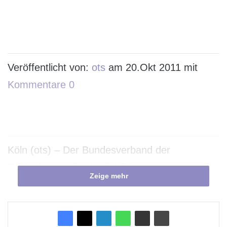
Veröffentlicht von:
ots
am 20.Okt 2011 mit
Kommentare 0
Köln (ots) – Der Bundesverband der
Rechtsberater für betriebliche
Zeige mehr
Altersversorgung und Zeitwertkonten e.V.
(BRBZ) veranstaltet am 04.11.2011 in Köln
und am 11.11.2011 in München jeweils die 2.