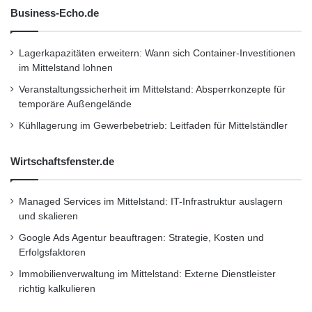
Highlights
Business-Echo.de
Schlagwörter:
:
2011
•
B2B
•
Bank
•
Lagerkapazitäten erweitern: Wann sich Container-Investitionen
Deutschland
•
Entscheider
•
im Mittelstand lohnen
Veranstaltungssicherheit im Mittelstand: Absperrkonzepte für
Familienunternehmer
•
Finanzen
•
GmbH
•
IHK
temporäre Außengelände
•
Lifestyle
•
Messe
•
Mittelstand
•
Recht
•
Kühllagerung im Gewerbebetrieb: Leitfaden für Mittelständler
Restaurant
•
Seminar
•
Steuern
•
Strategie
•
Wirtschaftsfenster.de
Unternehmen
•
Unternehmer
•
Wirtschaft
•
Wirtschaftsnachrichten
Managed Services im Mittelstand: IT-Infrastruktur auslagern
und skalieren
Kurzverweis
Google Ads Agentur beauftragen: Strategie, Kosten und
Erfolgsfaktoren
Immobilienverwaltung im Mittelstand: Externe Dienstleister
Firmenkommunikation
PR
richtig kalkulieren
Unternehmensmeldungen