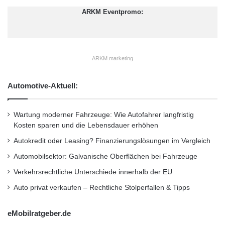
T
d
ARKM Eventpromo:
Gesang zum Playback aufnehmen und
T
s
schließlich Fans und Freunde animieren, dafür
D
2
O
0
abzustimmen.
C
1
ARKM.marketing
O
1
M
g
Die Top 20 werden während des Wettbewerbs
O
e
Automotive-Aktuell:
e
durch Abstimmen bestimmt, und auf UJAMs
k
i
ü
Online-Charts werden die Top 20 während des
n
Wartung moderner Fahrzeuge: Wie Autofahrer langfristig
r
Kosten sparen und die Lebensdauer erhöhen
t
Castings laufend aktuell zu sehen sein.
Autokredit oder Leasing? Finanzierungslösungen im Vergleich
Automobilsektor: Galvanische Oberflächen bei Fahrzeuge
Nach dem Ende des Castings wird der
Verkehrsrechtliche Unterschiede innerhalb der EU
Gewinner von einer hochrangigen Jury unter
Auto privat verkaufen – Rechtliche Stolperfallen & Tipps
der Leitung von Hans Zimmer ausgewählt. Der
Preisträger erhält die Geldprämie, wird zur
eMobilratgeber.de