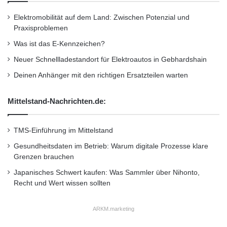
Aufnahme in ein professionelles Studio
Elektromobilität auf dem Land: Zwischen Potenzial und
eingeladen und natürlich in die Credits des ab
Praxisproblemen
15. November weltweit erhältlichen Assassin’s
Was ist das E-Kennzeichen?
Creed Revelations-Spiels aufgenommen.
Neuer Schnellladestandort für Elektroautos in Gebhardshain
Deinen Anhänger mit den richtigen Ersatzteilen warten
http://www.ujam.com/revelations
Mittelstand-Nachrichten.de:
Orginal-Meldung:
http://www.presseportal.de/pm/58497/2109369
TMS-Einführung im Mittelstand
Gesundheitsdaten im Betrieb: Warum digitale Prozesse klare
/assassin-s-creed-ruft-gesangstalente-zum-
Grenzen brauchen
online-casting-auf-ujam-startet-internationales-
Japanisches Schwert kaufen: Was Sammler über Nihonto,
online/api
Recht und Wert wissen sollten
ARKM.marketing
Dieser Artikel wurde einsortiert unter:
: