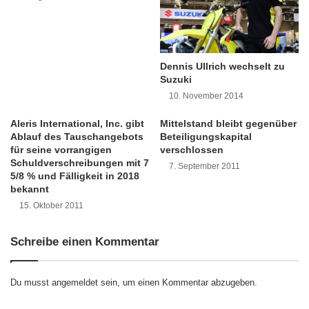
"
b
Stimme. Leidenschaft ist weitaus wichtiger als
i
e
n
i
perfekte Gesangstechnik.
A
d
n
e
Dennis Ullrich wechselt zu
Eine großartige Chance für unentdeckte
d
n
Suzuki
r
S
10. November 2014
Talente, sich weltweit Gehör zu verschaffen –
o
a
i
u
immerhin wird der Gewinner-Song das
Aleris International, Inc. gibt
Mittelstand bleibt gegenüber
d
r
Ablauf des Tauschangebots
Beteiligungskapital
Titelthema eines der erfolgreichsten Plattform-
-
e
für seine vorrangigen
verschlossen
T
Schuldverschreibungen mit 7
n
7. September 2011
Games in der Geschichte.
5/8 % und Fälligkeit in 2018
a
G
bekannt
b
o
l
15. Oktober 2011
l
Dank UJAMs Technologie benötigen
e
d
Teilnehmer weder ein Studio noch einen
t
e
Schreibe einen Kommentar
s
n
Produzenten – ein Laptop reicht völlig aus.
v
A
o
w
Nach der Registrierung bei UJAM muss man
Du musst
angemeldet
sein, um einen Kommentar abzugeben.
n
a
lediglich das Thema einüben, seinen eigenen
N
r