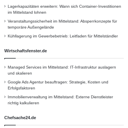
i
Lagerkapazitäten erweitern: Wann sich Container-Investitionen
den “Unternehmer des Jahres” vergeben. Als
n
im Mittelstand lohnen
d
erster Preisträger in dieser Kategorie wurde
e
Veranstaltungssicherheit im Mittelstand: Absperrkonzepte für
n
Stefan Winners, Vorstandsvorsitzender der
temporäre Außengelände
Kühllagerung im Gewerbebetrieb: Leitfaden für Mittelständler
Tomorrow Focus AG, geehrt. Als Begründung
führte die hochkarätige Jury aus, dass Stefan
Wirtschaftsfenster.de
Winners seine klar formulierten Visionen und
Ziele sowohl erfolgreich als auch nachhaltig
Managed Services im Mittelstand: IT-Infrastruktur auslagern
und skalieren
umsetzten konnte. Stefan Winners gab der
Google Ads Agentur beauftragen: Strategie, Kosten und
Tomorrow Focus AG ein stärkeres
Erfolgsfaktoren
eigenständiges Profil und expandierte sehr
Immobilienverwaltung im Mittelstand: Externe Dienstleister
richtig kalkulieren
erfolgreich in Geschäftsfelder aus dem Bereich
Social Media. Die Jury zeigte sich davon
Chefsache24.de
überzeugt, dass Stefan Winners sich mit dem