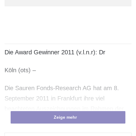
Die Award Gewinner 2011 (v.l.n.r): Dr
Köln (ots) –
Die Sauren Fonds-Research AG hat am 8.
September 2011 in Frankfurt ihre viel
beachteten Auszeichnungen im Rahmen der
Zeige mehr
Sauren Golden Awards 2011 bekannt
gegeben. Bei dem Ratingansatz der Sauren