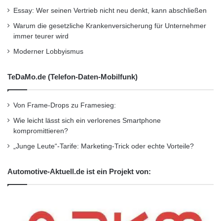
bereits Erreichten nicht zufrieden geben,
Essay: Wer seinen Vertrieb nicht neu denkt, kann abschließen
Warum die gesetzliche Krankenversicherung für Unternehmer
sondern weiterhin gezielt neue
immer teurer wird
Wachstumsimpulse setzen wird.
Moderner Lobbyismus
Ausführliche Informationen zu dem
TeDaMo.de (Telefon-Daten-Mobilfunk)
personenbezogenen Rating-Ansatz der Sauren
Von Frame-Drops zu Framesieg:
Fonds-Research AG, Begründungen zu den
Wie leicht lässt sich ein verlorenes Smartphone
einzelnen Sauren Golden Award Gewinnern
kompromittieren?
und eine Übersicht der 206 durch die Sauren
„Junge Leute“-Tarife: Marketing-Trick oder echte Vorteile?
Fonds-Research AG vergebenen
Automotive-Aktuell.de ist ein Projekt von:
Auszeichnungen sind im Internet unter
www.sauren.de
verfügbar.