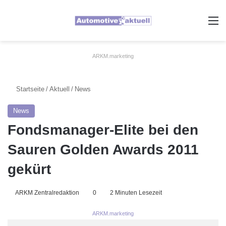
A
ARKM.marketing
Startseite
/
Aktuell
/
News
News
Fondsmanager-Elite bei den
Sauren Golden Awards 2011
gekürt
ARKM Zentralredaktion
0
2 Minuten Lesezeit
ARKM.marketing