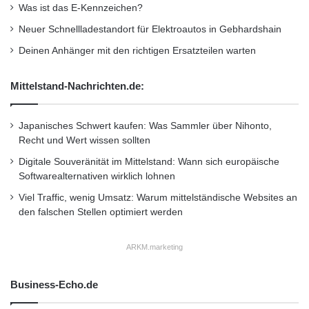
Was ist das E-Kennzeichen?
hohen Pflichtbewusstsein seinem Arbeitgeber
e
d
k
a
Neuer Schnellladestandort für Elektroautos in Gebhardshain
und seinen Anlegern gegenüber auszeichnete.
r
s
Deinen Anhänger mit den richtigen Ersatzteilen warten
ö
S
Die Jury würdigte die von Klaus Kaldemorgen
n
u
bewusst getroffene Entscheidung, von
t
Mittelstand-Nachrichten.de:
n
e
n
administrativen Aufgaben zurückzutreten, um
n
y
Japanisches Schwert kaufen: Was Sammler über Nihonto,
K
sich auf die Verwaltung von Investorengeldern
C
Recht und Wert wissen sollten
u
a
konzentrieren zu können.
l
r
Digitale Souveränität im Mittelstand: Wann sich europäische
t
p
Softwarealternativen wirklich lohnen
-
o
“Unternehmer des Jahres” wurde der Visionär
Viel Traffic, wenig Umsatz: Warum mittelständische Websites an
G
r
den falschen Stellen optimiert werden
a
Stefan Winners
t
m
e
ARKM.marketing
Erstmals wurde in diesem Jahr durch eine
s
z
dreiköpfige Jury aus renommierten
Business-Echo.de
u
f
Fondsmanagern der Sauren Golden Award für