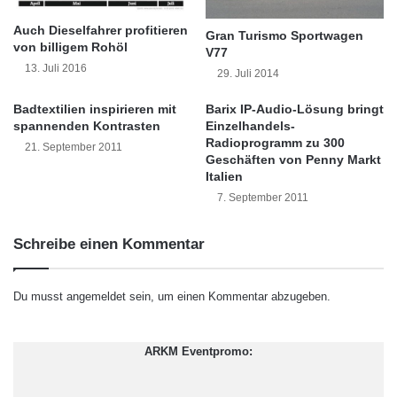
a
Templeton Investments) in der Kategorie
e
s
Auch Dieselfahrer profitieren
t
Gran Turismo Sportwagen
Anleihen Global, Paul McNamara (GAM) in der
t
von billigem Rohöl
r
V77
i
i
13. Juli 2016
Kategorie Anleihen Schwellenländer, Michael
29. Juli 2014
n
n
Reed (BlueBay Asset Management) in der
g
g
Badtextilien inspirieren mit
Barix IP-Audio-Lösung bringt
,
E
spannenden Kontrasten
Einzelhandels-
Kategorie Wandelanleihen, Geoff Oldfield
u
n
Radioprogramm zu 300
21. September 2011
m
Geschäften von Penny Markt
e
(Ennismore Fund Management) in der
Italien
d
r
Kategorie Absolute Return, Lilian Co (LBN
i
g
7. September 2011
e
i
Advisers) in der Kategorie Hedgefonds und
S
e
Schreibe einen Kommentar
t
Miles Geldard (Jupiter Asset Management) in
t
i
e
der Kategorie Comeback des Jahres
m
c
Du musst
angemeldet
sein, um einen Kommentar abzugeben.
m
h
ausgezeichnet.
e
n
f
i
ARKM Eventpromo:
ü
Kaldemorgen als “Fondspersönlichkeit 2011″
k
r
a