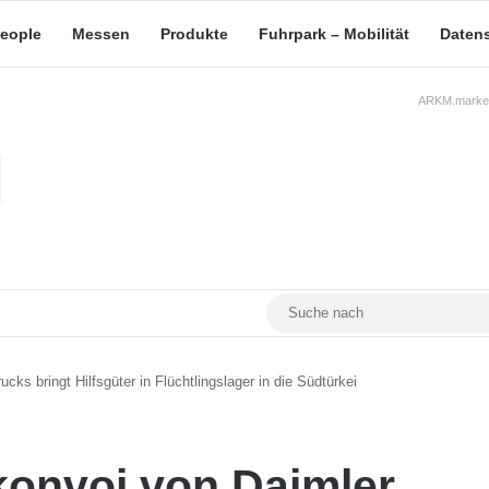
eople
Messen
Produkte
Fuhrpark – Mobilität
Daten
ARKM.market
RSS
Facebook
YouTube
Mastodon
ucks bringt Hilfsgüter in Flüchtlingslager in die Südtürkei
fskonvoi von Daimler