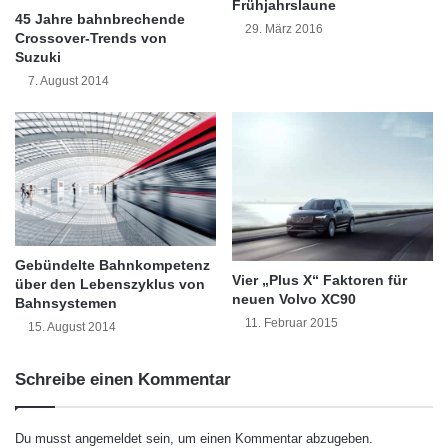
Frühjahrslaune
r
n
45 Jahre bahnbrechende
Zweigniederlassung VTB Direktbank im deut-
29. März 2016
A
d
Crossover-Trends von
G
s
schen Privatkundenmarkt vertreten ist.
Suzuki
i
7. August 2014
m
“Die VTB Bank (Deutschland) AG feiert im
N
o
November Ihr 40 jähriges Marktjubiläum und
v
e
konzentriert sich seither insbesondere auf den
m
Geschäftskundenbereich. Hier unterstützt die
b
e
VTB Bank (Deutschland) AG sowohl das Ost-
r
Gebündelte Bahnkompetenz
Vier „Plus X“ Faktoren für
West-Handelsgeschäft als auch die
über den Lebenszyklus von
n
neuen Volvo XC90
Bahnsystemen
o
Entwicklung der mittelständischen Industrie mit
11. Februar 2015
c
15. August 2014
h
entsprechenden Finanzprodukten. Wir sind
g
Schreibe einen Kommentar
stolz darauf, bereits seit 40 Jahren am
ü
n
deutschen Markt erfolgreich zu sein.”, erklärt
s
Du musst
angemeldet
sein, um einen Kommentar abzugeben.