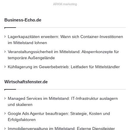
kombiniert mit dem Anlageprodukt “VTB Duo”
ARKM.marketing
sogar die Vorteile einer Festgeld-/ Ta-
Business-Echo.de
gesgeldanlage.
Lagerkapazitäten erweitern: Wann sich Container-Investitionen
Zum Unternehmen
im Mittelstand lohnen
Veranstaltungssicherheit im Mittelstand: Absperrkonzepte für
Die VTB Bank (Austria) AG, mit Sitz in Wien,
temporäre Außengelände
ist die größte europäische Geschäftsbank der
Kühllagerung im Gewerbebetrieb: Leitfaden für Mittelständler
russischen VTB Bank. Das Kapital der
Wirtschaftsfenster.de
Subgroup VTB Bank (Austria) AG beträgt eine
Milliarde Euro – dies bei einer konsolidierten
Managed Services im Mittelstand: IT-Infrastruktur auslagern
und skalieren
Bilanzsumme von 7,5 Milliarden Euro. Die
Google Ads Agentur beauftragen: Strategie, Kosten und
Subgroup VTB Bank (Austria) AG besteht aus
Erfolgsfaktoren
VTB Bank (Deutschland) AG und VTB Bank
Immobilienverwaltung im Mittelstand: Externe Dienstleister