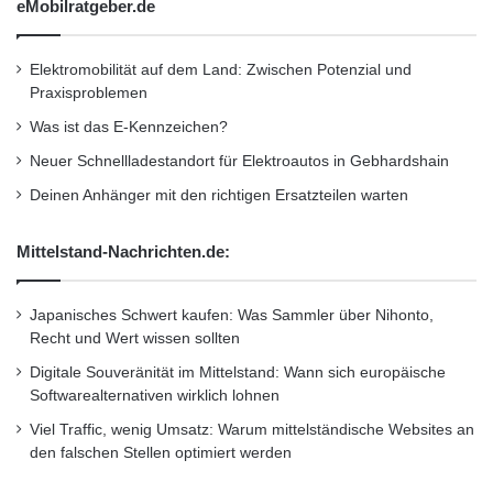
eMobilratgeber.de
neuen Tagesgeld Kunden ein Startguthaben
von 40 Euro. Das Startguthaben-Angebot gilt
Elektromobilität auf dem Land: Zwischen Potenzial und
Praxisproblemen
für insgesamt 40 Tage ab dem 26. Oktober
Was ist das E-Kennzeichen?
2011 – der Tagesgeldzinssatz gilt hingegen auf
Neuer Schnellladestandort für Elektroautos in Gebhardshain
unbefristete Zeit.”
Deinen Anhänger mit den richtigen Ersatzteilen warten
Die VTB Direktbank konzentriert sich seit Ihrer
Mittelstand-Nachrichten.de:
Markteinführung im März 2011 darauf, Ihren
Japanisches Schwert kaufen: Was Sammler über Nihonto,
Kunden jederzeit attraktive Konditionen zu
Recht und Wert wissen sollten
garantieren. Durch den Zinsschritt auf 2,7
Digitale Souveränität im Mittelstand: Wann sich europäische
Prozent p.a. bietet die Bank dem Anleger
Softwarealternativen wirklich lohnen
nunmehr in allen kurz-, mittel- und langfristigen
Viel Traffic, wenig Umsatz: Warum mittelständische Websites an
den falschen Stellen optimiert werden
Laufzeiten attraktive Konditionen an und