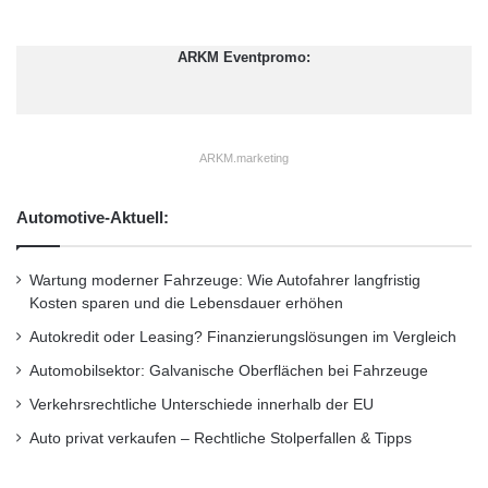
t
Igor Strehl, CEO der Muttergesellschaft VTB
i
Bank (Austria) AG in Wien. “Um unser
g
ARKM Eventpromo:
e
Jubiläum in Deutschland angemessen zu
r
feiern, macht unsere Zweigniederlassung ihren
h
a
Neu- und Bestandskunden ein sehr attraktives
ARKM.marketing
n
d
Tagesgeldangebot.”
e
Automotive-Aktuell:
l
Wie das Angebot konkret aussieht, erklärt
n
Wartung moderner Fahrzeuge: Wie Autofahrer langfristig
Michael Kramer, Geschäftsführer der VTB
Kosten sparen und die Lebensdauer erhöhen
Direktbank: “Im Rahmen des 40 jährigen
Autokredit oder Leasing? Finanzierungslösungen im Vergleich
Marktjubiläums der VTB Bank (Deutschland)
Automobilsektor: Galvanische Oberflächen bei Fahrzeuge
AG erhöht die VTB Di-rektbank für alle Neu-
Verkehrsrechtliche Unterschiede innerhalb der EU
Auto privat verkaufen – Rechtliche Stolperfallen & Tipps
und Bestandskunden den Tagesgeldzinssatz
auf 2,7 Prozent p.a.. Zudem erhalten alle