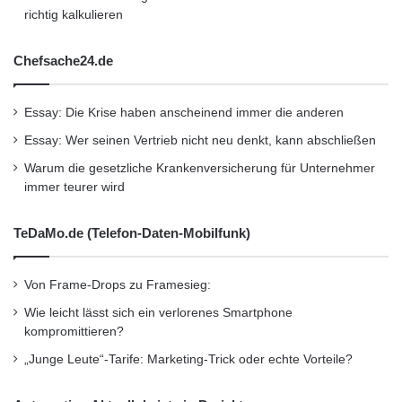
richtig kalkulieren
(France) SA. VTB Bank (Austria) AG bietet
Dienstleistungen bei Finanzierungen von
Chefsache24.de
Handelstransaktionen und Projekten in
Russland und in den GUS-Ländern in den
Essay: Die Krise haben anscheinend immer die anderen
Bereichen Zahlungsverkehr und Investment
Essay: Wer seinen Vertrieb nicht neu denkt, kann abschließen
Warum die gesetzliche Krankenversicherung für Unternehmer
an.
immer teurer wird
Erreichbarkeit und Service
TeDaMo.de (Telefon-Daten-Mobilfunk)
Die VTB Bank (Austria) AG,
Von Frame-Drops zu Framesieg:
Zweigniederlassung Deutschland (VTB
Wie leicht lässt sich ein verlorenes Smartphone
kompromittieren?
Direktbank) ist eine reine On-linebank
„Junge Leute“-Tarife: Marketing-Trick oder echte Vorteile?
(
www.vtbdirektbank.de
) und bietet ihren
Kunden eine kostenlose Kontoführung. Die Zu-