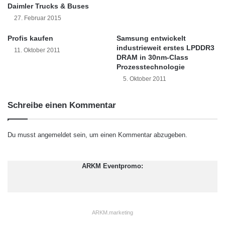
Daimler Trucks & Buses
Öffnungszeiten für Fachpublikum und
27. Februar 2015
Privatbesucher:
Profis kaufen
Samsung entwickelt
Mittwoch, 5.10.2011: 10.00 – 17.00 Uhr
industrieweit erstes LPDDR3
11. Oktober 2011
DRAM in 30nm-Class
Donnerstag, 6.10.2011: 10.00 – 16.00 Uhr
Prozesstechnologie
IHK Frankfurt am Main, Börsenplatz 4, 60313
5. Oktober 2011
Frankfurt am Main
Schreibe einen Kommentar
Welcher Redakteur hat diesen Beitrag
Du musst
angemeldet
sein, um einen Kommentar abzugeben.
veröffentlicht?
ARKM Eventpromo:
Veröffentlicht von:
opr
am 30. Sep 2011 und wurde einsortiert unter:
Aktuell
,
Events
,
Topmeldungen
.
ARKM.marketing
Sie können die Kommentare per RSS-Feed