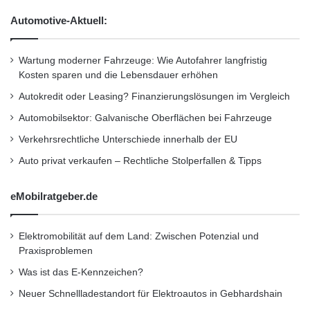
verfolgen:
RSS 2.0
.
Automotive-Aktuell:
Sie können einen Trackback setzen
Wartung moderner Fahrzeuge: Wie Autofahrer langfristig
Kosten sparen und die Lebensdauer erhöhen
Kurzverweis
Autokredit oder Leasing? Finanzierungslösungen im Vergleich
Automobilsektor: Galvanische Oberflächen bei Fahrzeuge
Firmenkommunikation
PR
Verkehrsrechtliche Unterschiede innerhalb der EU
Unternehmensmeldungen
Auto privat verkaufen – Rechtliche Stolperfallen & Tipps
Wirtschaftsnachrichten
eMobilratgeber.de
Elektromobilität auf dem Land: Zwischen Potenzial und
Praxisproblemen
Was ist das E-Kennzeichen?
Neuer Schnellladestandort für Elektroautos in Gebhardshain