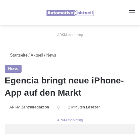
A
ARKM.marketing
Startseite
/
Aktuell
/
News
News
Egencia bringt neue iPhone-
App auf den Markt
ARKM Zentralredaktion
0
2 Minuten Lesezeit
ARKM.marketing