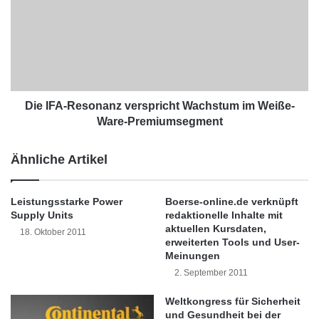
e
e
I
Die Egencia Mobile App Funktionen
b
F
o
A
Diese neue iPhone App zeigt weiterhin
t
-
z
R
Egencias beständiges Bestreben, für seine
u
e
r
s
Die IFA-Resonanz verspricht Wachstum im Weiße-
mobilen Nutzer nur beste Eigenschaften für
Ü
o
Ware-Premiumsegment
Geschäftsreisen zur Verfügung zu stellen.
b
n
e
a
Diese App wurde speziell für
Ähnliche Artikel
r
n
n
Geschäftsreisende entwickelt und genau auf
z
a
v
Leistungsstarke Power
Boerse-online.de verknüpft
deren Bedürfnisse zugeschnitten, indem sie in
h
e
Supply Units
redaktionelle Inhalte mit
m
r
bequemer Weise sachdienliche
aktuellen Kursdaten,
18. Oktober 2011
e
s
erweiterten Tools und User-
Reiseinformationen und Meldungen schnell
d
p
Meinungen
e
r
2. September 2011
und einfach bereitstellt.
r
i
B
c
Weltkongress für Sicherheit
K
h
und Gesundheit bei der