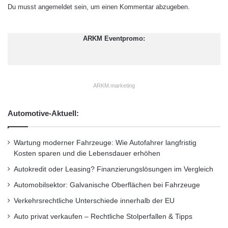
Dieses einzigartige Feature stellt sicher, dass
-
Du musst
angemeldet
sein, um einen Kommentar abzugeben.
P
der Reisende sofort über mögliche
r
Zeitverzögerungen unterrichtet wird und
e
ARKM Eventpromo:
m
unterstützt die Firmen, ihrer Fürsorgepflicht
i
u
und Verantwortung für den Reisenden
m
ARKM.marketing
nachzukommen.
s
e
g
Automotive-Aktuell:
– Meldungen bei Flügen informieren die
m
e
Reisenden über
Wartung moderner Fahrzeuge: Wie Autofahrer langfristig
n
Kosten sparen und die Lebensdauer erhöhen
t
Flugverspätungen und Ausfälle, die ihre Reise
Autokredit oder Leasing? Finanzierungslösungen im Vergleich
beeinflussen könnten.
Automobilsektor: Galvanische Oberflächen bei Fahrzeuge
Verkehrsrechtliche Unterschiede innerhalb der EU
– Meldungen für Reiseziele decken
Auto privat verkaufen – Rechtliche Stolperfallen & Tipps