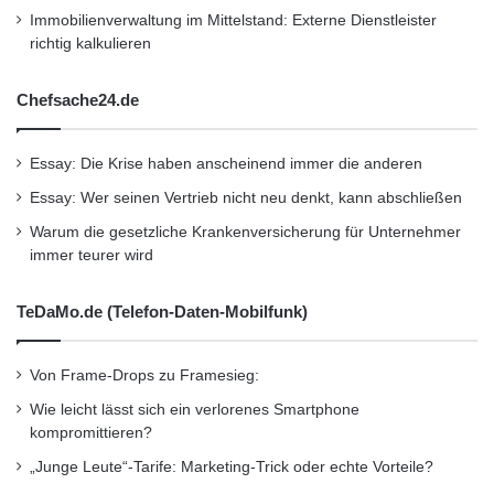
Immobilienverwaltung im Mittelstand: Externe Dienstleister
richtig kalkulieren
– Anrufoption im Egencia Kundenservice: der
“Kontakt” Tab macht es
Chefsache24.de
dem Reisenden möglich, den Kundenservice
Essay: Die Krise haben anscheinend immer die anderen
mit einer einzigen Berührung
Essay: Wer seinen Vertrieb nicht neu denkt, kann abschließen
Warum die gesetzliche Krankenversicherung für Unternehmer
immer teurer wird
anzurufen oder eine Email zu senden.
TeDaMo.de (Telefon-Daten-Mobilfunk)
Egencia Mobile ist jetzt in folgenden Ländern
verfügbar: USA, Grossbritannien, Frankreich,
Von Frame-Drops zu Framesieg:
Deutschland, Niederlande, Schweiz, Belgien,
Wie leicht lässt sich ein verlorenes Smartphone
kompromittieren?
Spanien, Italien, Schweden, Kanada,
„Junge Leute“-Tarife: Marketing-Trick oder echte Vorteile?
Australien, und Indien. Unterstützte Sprachen