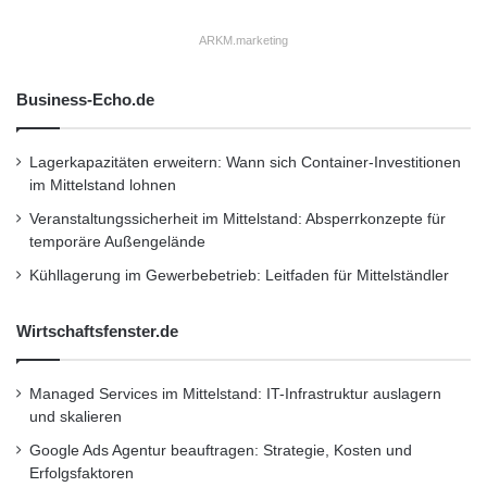
Airline möglich
ARKM.marketing
– der Check-in ist hier nur noch einen Klick
Business-Echo.de
weit entfernt.
Lagerkapazitäten erweitern: Wann sich Container-Investitionen
– Flugpläne: mit dieser neuen iPhone App ist
im Mittelstand lohnen
die Ermittlung von
Veranstaltungssicherheit im Mittelstand: Absperrkonzepte für
temporäre Außengelände
Kühllagerung im Gewerbebetrieb: Leitfaden für Mittelständler
Flugoptionen so einfach wie noch nie. Wenn
Reisende ihren Flug
Wirtschaftsfenster.de
verpassen, können sie sofort feststellen, ob
Managed Services im Mittelstand: IT-Infrastruktur auslagern
und wann der nächste Flug
und skalieren
Google Ads Agentur beauftragen: Strategie, Kosten und
Erfolgsfaktoren
verfügbar ist.