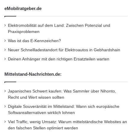
Naturkatastrophen,
eMobilratgeber.de
Sicherheitsprobleme, Wetterlage etc. ab.
Elektromobilität auf dem Land: Zwischen Potenzial und
Praxisproblemen
– Die Meldungen werden bei der App zu
Was ist das E-Kennzeichen?
jederzeit sichtbar
Neuer Schnellladestandort für Elektroautos in Gebhardshain
Deinen Anhänger mit den richtigen Ersatzteilen warten
angezeigt, sodass der Reisende diese schnell
und einfach einsehen und
Mittelstand-Nachrichten.de:
darauf zugreifen kann.
Japanisches Schwert kaufen: Was Sammler über Nihonto,
Recht und Wert wissen sollten
Digitale Souveränität im Mittelstand: Wann sich europäische
Zusätzliche Funktionen
Softwarealternativen wirklich lohnen
Viel Traffic, wenig Umsatz: Warum mittelständische Websites an
– Online Check-in: istheute bei jeder grossen
den falschen Stellen optimiert werden