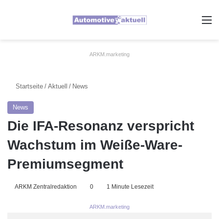
A
ARKM.marketing
Startseite
/
Aktuell
/
News
News
Die IFA-Resonanz verspricht
Wachstum im Weiße-Ware-
Premiumsegment
ARKM Zentralredaktion
0
1 Minute Lesezeit
ARKM.marketing