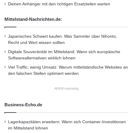
Deinen Anhänger mit den richtigen Ersatzteilen warten
d
k
a
Mittelstand-Nachrichten.de:
n
n
Japanisches Schwert kaufen: Was Sammler über Nihonto,
a
Recht und Wert wissen sollten
m
e
Digitale Souveränität im Mittelstand: Wann sich europäische
i
Softwarealternativen wirklich lohnen
g
Viel Traffic, wenig Umsatz: Warum mittelständische Websites an
e
den falschen Stellen optimiert werden
n
e
n
ARKM.marketing
C
o
Business-Echo.de
m
p
u
Lagerkapazitäten erweitern: Wann sich Container-Investitionen
t
im Mittelstand lohnen
e