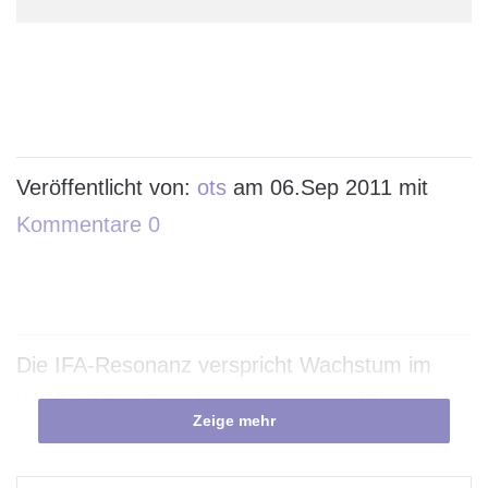
Veröffentlicht von:
ots
am 06.Sep 2011 mit
Kommentare 0
Die IFA-Resonanz verspricht Wachstum im
Weiße-Ware-Premium­segment, so Klaus
Zeige mehr
Wührl, Deutschland-Geschäfts­führer von
Electrolux Die Verwendung dieses Bildes ist für