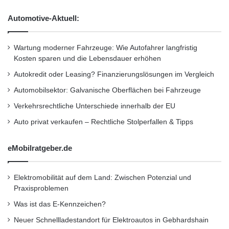
r
Deutschland
•
Entscheider
•
u
Automotive-Aktuell:
n
Familienunternehmer
•
Finanzen
•
GmbH
•
IHK
d
•
Lifestyle
•
Messe
•
Mittelstand
•
Recht
•
f
Wartung moderner Fahrzeuge: Wie Autofahrer langfristig
a
Kosten sparen und die Lebensdauer erhöhen
Restaurant
•
Seminar
•
Steuern
•
Strategie
•
s
Autokredit oder Leasing? Finanzierungslösungen im Vergleich
t
Unternehmen
•
Unternehmer
•
Wirtschaft
•
j
Automobilsektor: Galvanische Oberflächen bei Fahrzeuge
Wirtschaftsnachrichten
e
Verkehrsrechtliche Unterschiede innerhalb der EU
d
e
Auto privat verkaufen – Rechtliche Stolperfallen & Tipps
Kurzverweis
s
z
eMobilratgeber.de
w
Firmenkommunikation
PR
e
i
Elektromobilität auf dem Land: Zwischen Potenzial und
t
Unternehmensmeldungen
Praxisproblemen
e
Was ist das E-Kennzeichen?
K
Wirtschaftsnachrichten
i
Neuer Schnellladestandort für Elektroautos in Gebhardshain
n