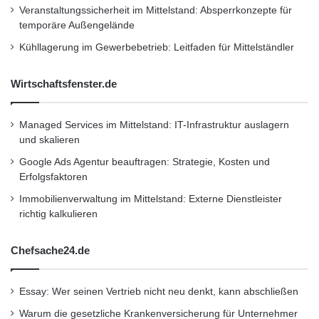
r
Veranstaltungssicherheit im Mittelstand: Absperrkonzepte für
b
temporäre Außengelände
ü
Kühllagerung im Gewerbebetrieb: Leitfaden für Mittelständler
f
f
e
Wirtschaftsfenster.de
l
n
Managed Services im Mittelstand: IT-Infrastruktur auslagern
und skalieren
Google Ads Agentur beauftragen: Strategie, Kosten und
Erfolgsfaktoren
Immobilienverwaltung im Mittelstand: Externe Dienstleister
richtig kalkulieren
Chefsache24.de
Essay: Wer seinen Vertrieb nicht neu denkt, kann abschließen
Warum die gesetzliche Krankenversicherung für Unternehmer