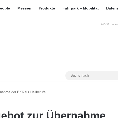
eople
Messen
Produkte
Fuhrpark – Mobilität
Daten
ARKM.market
RSS
Facebook
YouTube
Mastodon
nahme der BKK für Heilberufe
ebot zur Übernahme