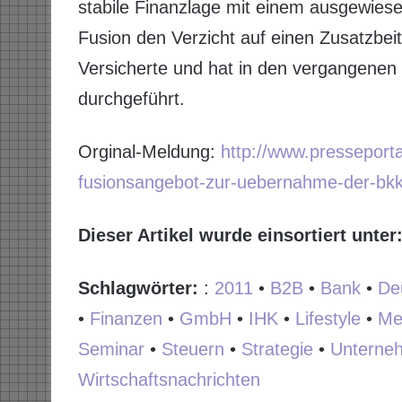
stabile Finanzlage mit einem ausgewies
Fusion den Verzicht auf einen Zusatzbei
Versicherte und hat in den vergangenen
durchgeführt.
Orginal-Meldung:
http://www.pressepor
fusionsangebot-zur-uebernahme-der-bkk-
Dieser Artikel wurde einsortiert unter
Schlagwörter:
:
2011
•
B2B
•
Bank
•
De
•
Finanzen
•
GmbH
•
IHK
•
Lifestyle
•
Me
Seminar
•
Steuern
•
Strategie
•
Unterne
Wirtschaftsnachrichten