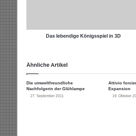
e
b
e
n
d
i
Das lebendige Königsspiel in 3D
g
e
K
ö
Ähnliche Artikel
n
i
g
Die umweltfreundliche
Attivio forcie
s
Nachfolgerin der Glühlampe
Expansion
s
27. September 2011
19. Oktober 2
p
i
e
l
i
n