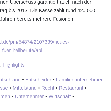
enen Überschuss garantiert auch nach der
trag bis 2013. Die Kasse zählt rund 420.000
 Jahren bereits mehrere Fusionen
tal.de/pm/54874/2107339/neues-
fuer-heilberufe/api
:
:
Highlights
utschland
•
Entscheider
•
Familienunternehmer
sse
•
Mittelstand
•
Recht
•
Restaurant
•
hmen
•
Unternehmer
•
Wirtschaft
•