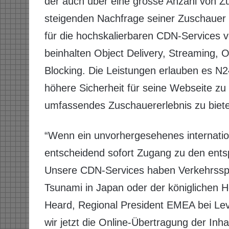
der auch über eine grosse Anzahl von Z
steigenden Nachfrage seiner Zuschauer 
für die hochskalierbaren CDN-Services v
beinhalten Object Delivery, Streaming, 
Blocking. Die Leistungen erlauben es N
höhere Sicherheit für seine Webseite zu
umfassendes Zuschauererlebnis zu biet
“Wenn ein unvorhergesehenes internationa
entscheidend sofort Zugang zu den ents
Unsere CDN-Services haben Verkehrsspi
Tsunami in Japan oder der königlichen H
Heard, Regional President EMEA bei Lev
wir jetzt die Online-Übertragung der Inh