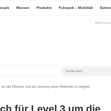
eople
Messen
Produkte
Fuhrpark – Mobilität
Daten
ARKM.market
RSS
Facebook
YouTube
Mastodon
3 um die Effizienz und die Leistung seiner Webseite zu steigern
ch für Level 3 um die