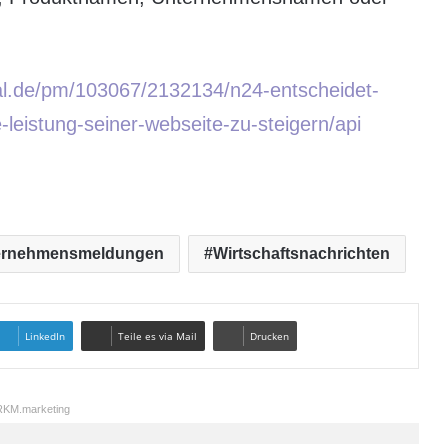
al.de/pm/103067/2132134/n24-entscheidet-
e-leistung-seiner-webseite-zu-steigern/api
ernehmensmeldungen
Wirtschaftsnachrichten
LinkedIn
Teile es via Mail
Drucken
KM.marketing