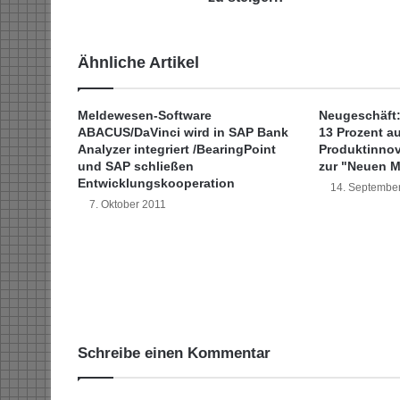
e
t
s
Ähnliche Artikel
i
c
h
Meldewesen-Software
Neugeschäft
f
ABACUS/DaVinci wird in SAP Bank
13 Prozent au
ü
Analyzer integriert /BearingPoint
Produktinnov
r
und SAP schließen
zur "Neuen Mo
L
Entwicklungskooperation
14. Septembe
e
7. Oktober 2011
v
e
l
3
u
m
d
i
Schreibe einen Kommentar
e
E