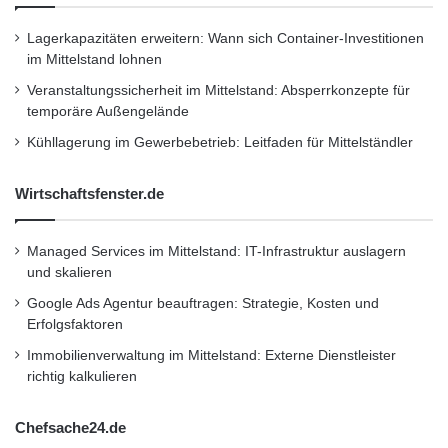
externen Partner war, dass dieser uns in
Bezug auf die heute verfügbaren innovativen
Lagerkapazitäten erweitern: Wann sich Container-Investitionen
im Mittelstand lohnen
SAP-Lösungen coached und dabei hilft, SAP
Veranstaltungssicherheit im Mittelstand: Absperrkonzepte für
CRM Neuerungen möglichst reibungsfrei in die
temporäre Außengelände
Organisation einzubinden”, erklärt Polifka.
Kühllagerung im Gewerbebetrieb: Leitfaden für Mittelständler
Dabei benötige das interne IT-Team die
Wirtschaftsfenster.de
externe Unterstützung nur punktuell: “Das
heißt, für spezielle Themen, die entweder sehr
Managed Services im Mittelstand: IT-Infrastruktur auslagern
und skalieren
neu sind, wie etwa das EhP1 Upgrade, oder
Google Ads Agentur beauftragen: Strategie, Kosten und
wo noch kein Wissen aufgebaut wurde, wie
Erfolgsfaktoren
etwa für die Module Externes Listmanagement
Immobilienverwaltung im Mittelstand: Externe Dienstleister
richtig kalkulieren
(ELM) oder Kampagnen-Management.”
Chefsache24.de
Engelhardt beschreibt die Nutzenaspekte eines