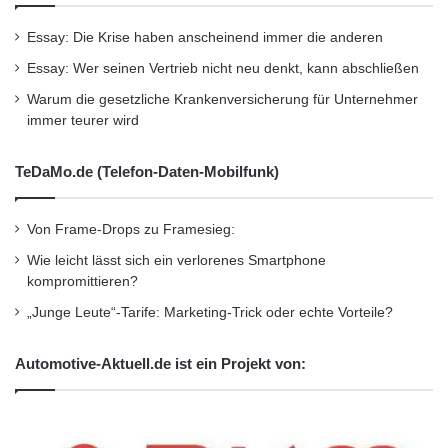
Upgrade von CRM 7.0 auf CRM 7.0 EhP1: “Es
Essay: Die Krise haben anscheinend immer die anderen
sind eine ganze Reihe von Innovationen, die
Essay: Wer seinen Vertrieb nicht neu denkt, kann abschließen
mit dem neuen Release bereitgestellt werden.”
Warum die gesetzliche Krankenversicherung für Unternehmer
immer teurer wird
Dies betrifft aus ihrer Sicht beispielsweise die
Oberfläche im Verbund mit einer verbesserten
TeDaMo.de (Telefon-Daten-Mobilfunk)
Benutzerfreundlichkeit. Auch sei damit eine
schnellere Erweiterbarkeit durch das eigene IT-
Von Frame-Drops zu Framesieg:
Wie leicht lässt sich ein verlorenes Smartphone
Team möglich. Hinzu komme eine erweiterte
kompromittieren?
Funktionalität, wie etwa die einfachere
„Junge Leute“-Tarife: Marketing-Trick oder echte Vorteile?
Segmentierungsoberfläche mit dem
Automotive-Aktuell.de ist ein Projekt von:
Wasserfallmodell und Erweiterungen im
Kampagnenmanagement.