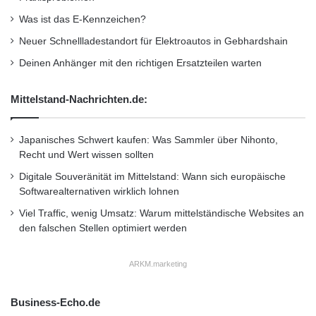
es jedoch einige Herausforderungen zu
l
Was ist das E-Kennzeichen?
y
bewältigen: “Aktuell geht es um eine
Neuer Schnellladestandort für Elektroautos in Gebhardshain
t
bedarfsgerechte Implementierung des seit
i
Deinen Anhänger mit den richtigen Ersatzteilen warten
c
12.05.2011 verfügbaren Upgrades CRM 7.0
s
Mittelstand-Nachrichten.de:
2
Enhancement Package 1. Allerdings ist das im
3
Markt vorhandene Wissen, wie ein Upgrade
.
Japanisches Schwert kaufen: Was Sammler über Nihonto,
-
auf EhP1 erfolgreich durchzuführen ist, sehr
Recht und Wert wissen sollten
2
rar”. Für die Erarbeitung und Umsetzung der
4
Digitale Souveränität im Mittelstand: Wann sich europäische
.
Softwarealternativen wirklich lohnen
Vision 2014 fand Bauerfeind in Q_PERIOR
1
Viel Traffic, wenig Umsatz: Warum mittelständische Websites an
1
einen Strategie- und Innovationspartner mit
den falschen Stellen optimiert werden
.
EhP1-Implementierungs-Erfahrungen und
2
0
ARKM.marketing
ausgeprägtem Branchenhintergrund.
1
1
“Wichtigstes Auswahlkriterium für einen
Business-Echo.de