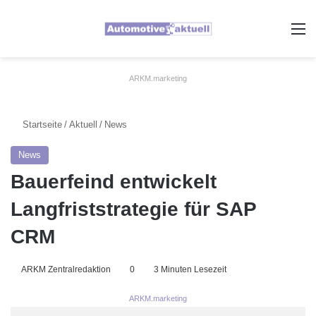
A
ARKM.marketing
Startseite
/
Aktuell
/
News
News
Bauerfeind entwickelt
Langfriststrategie für SAP
CRM
ARKM Zentralredaktion
0
3 Minuten Lesezeit
ARKM.marketing