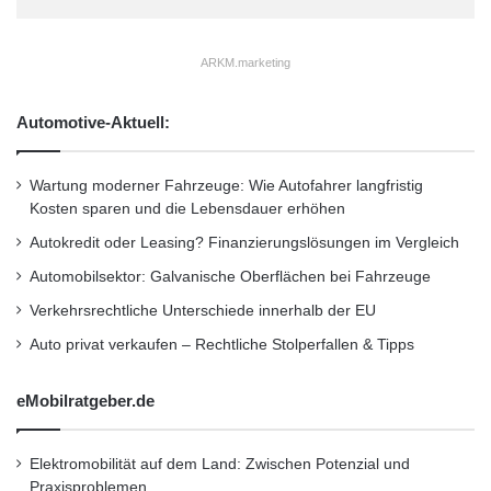
l
M
standardisieren. Dabei müssen diese flexibel
e
ARKM.marketing
an länderspezifische Anforderungen anpassbar
d
i
sein. Dies gelinge aus seiner Sicht nur mit
a
Automotive-Aktuell:
einer modernen, hoch integrierten IT-
M
o
Landschaft, wie sie etwa SAP bereitstellt.
Wartung moderner Fahrzeuge: Wie Autofahrer langfristig
n
Kosten sparen und die Lebensdauer erhöhen
i
t
Polifka verweist auf die im Rahmen der Vision
Autokredit oder Leasing? Finanzierungslösungen im Vergleich
o
Automobilsektor: Galvanische Oberflächen bei Fahrzeuge
2014 inzwischen erreichten Erfolge: “Wir
r
i
Verkehrsrechtliche Unterschiede innerhalb der EU
konnten die Prozessdurchlaufzeiten signifikant
n
Auto privat verkaufen – Rechtliche Stolperfallen & Tipps
g
reduzieren. Und die Anwender haben eine
u
bessere Transparenz über die
n
eMobilratgeber.de
d
Marketingprozesse wie etwa die
A
n
Elektromobilität auf dem Land: Zwischen Potenzial und
Segmentierung von Zielgruppen”. Vorab gab
a
Praxisproblemen