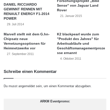
Forschungsprojekt „Bike
schließen”. Dabei soll eine hohe
n
e
DANIEL RICCIARDO
Sense“ von Jaguar Land
o
n
GEWINNT RENNEN MIT
Benutzerfreundlichkeit des CRM dazu
Rover
l
e
RENAULT ENERGY F1-2014
21. Januar 2015
o
beitragen, dass die Mitarbeiter gern mit der
POWER
r
g
g
29. Juli 2014
Lösung arbeiten.
y
i
K
Marvell stellt mit dem G.hn-
K2 blackpearl wurde zum
e
o
Chipsatz neue
"Produkt des Jahres" für
Jörg Polifka, Projektleiter und maßgeblicher
Vernetzungsoptionen für
Arbeitsabläufe und
n
Heimnetzwerke vor
Geschäftsmanagementproze
f
Initiator des Projektes ergänzt: “Mit einer
sse ernannt
e
27. September 2011
gezielten Optimierung des im Einsatz
4. Oktober 2011
r
e
befindlichen SAP CRM wollen wir unser
n
Schreibe einen Kommentar
Kundenmanagement kontinuierlich verbessern,
z
:
um Kundenbindung und Kundenloyalität zu
S
Du musst
angemeldet
sein, um einen Kommentar abzugeben.
o
erhöhen.” Um dies zu erreichen, sind die
c
kundennahen Prozesse abteilungsübergreifend
i
ARKM Eventpromo:
a
zu etablieren und weltweit weitgehend zu