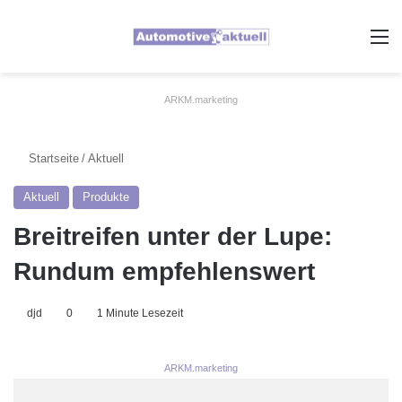
A
ARKM.marketing
Startseite
/
Aktuell
Aktuell
Produkte
Breitreifen unter der Lupe:
Rundum empfehlenswert
djd
0
1 Minute Lesezeit
ARKM.marketing