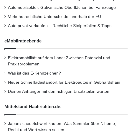
Reihenfolge ab wie beim Bremstest auf
Automobilsektor: Galvanische Oberflächen bei Fahrzeuge
trockener Straße. Auch beim schwierigsten
Verkehrsrechtliche Unterschiede innerhalb der EU
Test, dem Aquaplaning, zeigten sie besseres
Auto privat verkaufen – Rechtliche Stolperfallen & Tipps
Verhalten als noch früher. Da die Querrillen
eMobilratgeber.de
heutzutage anders und breiter mit Längsrillen
gestaltet sind, wird das Wasser mittlerweile
Elektromobilität auf dem Land: Zwischen Potenzial und
Praxisproblemen
auch bei Breitreifen in einer Aquaplaning-
Was ist das E-Kennzeichen?
Situation besser abgeleitet als früher.
Neuer Schnellladestandort für Elektroautos in Gebhardshain
Deinen Anhänger mit den richtigen Ersatzteilen warten
ACE
Aquaplaning
Auto Club Europa
Mittelstand-Nachrichten.de:
Breitreifen
Gesellschaft für Technische Überwachung
Japanisches Schwert kaufen: Was Sammler über Nihonto,
Recht und Wert wissen sollten