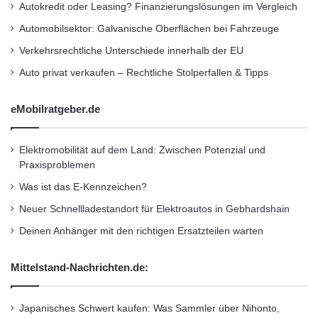
verfolgen:
RSS 2.0
.
Autokredit oder Leasing? Finanzierungslösungen im Vergleich
Sie können einen Trackback setzen
Automobilsektor: Galvanische Oberflächen bei Fahrzeuge
Verkehrsrechtliche Unterschiede innerhalb der EU
Kurzverweis
Auto privat verkaufen – Rechtliche Stolperfallen & Tipps
eMobilratgeber.de
Firmenkommunikation
PR
Elektromobilität auf dem Land: Zwischen Potenzial und
Unternehmensmeldungen
Praxisproblemen
Wirtschaftsnachrichten
Was ist das E-Kennzeichen?
Neuer Schnellladestandort für Elektroautos in Gebhardshain
Deinen Anhänger mit den richtigen Ersatzteilen warten
Mittelstand-Nachrichten.de:
Japanisches Schwert kaufen: Was Sammler über Nihonto,