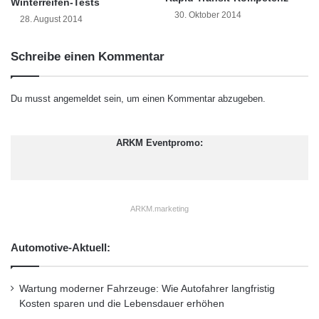
D
Winterreifen-Tests
r
30. Oktober 2014
i
s
28. August 2014
Fachhochschule Gelsenkirchen in
s
c
Zusammenarbeit mit dem Wasserstoff-
t
h
Schreibe einen Kommentar
r
a
Kompetenz-Zentrum “H2Herten” und der
i
f
b
t
Wirtschaftsförderung Herten.
Du musst
angemeldet
sein, um einen Kommentar abzugeben.
u
t
Welcher Redakteur hat diesen Beitrag
i
ARKM Eventpromo:
o
veröffentlicht?
n
e
n
Veröffentlicht von:
opr
ARKM.marketing
am 8. Nov 2011 und wurde einsortiert unter:
Automotive-Aktuell:
Aktuell
,
Energie Umwelt
,
Events
,
Themen
,
Topmeldungen
.
Wartung moderner Fahrzeuge: Wie Autofahrer langfristig
Sie können die Kommentare per RSS-Feed
Kosten sparen und die Lebensdauer erhöhen