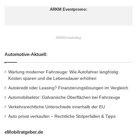
Technologie nicht zur Verfügung stand. Die
1
u
1
r
ARKM Eventpromo:
Bereitstellung von unkomprimierten Daten auf
i
Z
Remote-Displays bietet eine kompromisslose
n
u
B
k
visuelle Qualität für unternehmenskritische
e
u
ARKM.marketing
r
n
Umgebungen.”
l
f
i
t
Automotive-Aktuell:
n
Einige bedeutende Linux-Merkmale in der
d
e
neuen Treiberversion 1.30:
Wartung moderner Fahrzeuge: Wie Autofahrer langfristig
z
Kosten sparen und die Lebensdauer erhöhen
e
n
– Unterstützung eines umfangreichen
Autokredit oder Leasing? Finanzierungslösungen im Vergleich
t
Automobilsektor: Galvanische Oberflächen bei Fahrzeuge
Angebots von
r
a
Verkehrsrechtliche Unterschiede innerhalb der EU
l
Linux-Betriebssystemen, darunter:
Auto privat verkaufen – Rechtliche Stolperfallen & Tipps
e
r
E
eMobilratgeber.de
– Red Hat EL 5.x bis 6.0
n