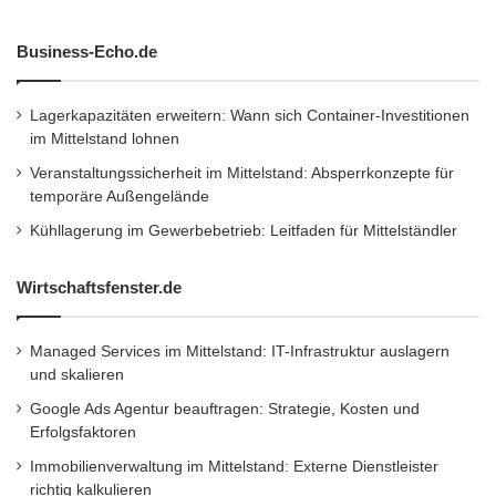
oder F2408 oder je einem sowie Möglichkeit
Business-Echo.de
zum Aufrüsten von einem
Lagerkapazitäten erweitern: Wann sich Container-Investitionen
oder zwei Extio F2408s mit Extio F2408E-
im Mittelstand lohnen
Expandern. In der letztgenannten
Veranstaltungssicherheit im Mittelstand: Absperrkonzepte für
temporäre Außengelände
Kühllagerung im Gewerbebetrieb: Leitfaden für Mittelständler
Konfiguration kann Extio bis zu 16 DisplayPort-
und DVI-Displays, eine
Wirtschaftsfenster.de
USB-Tastatur, eine USB-Maus, Audio sowie
Managed Services im Mittelstand: IT-Infrastruktur auslagern
acht zusätzliche USB-2.0-Ports
und skalieren
Google Ads Agentur beauftragen: Strategie, Kosten und
Erfolgsfaktoren
in einer Entfernung von bis zu 1 km vom PC
Immobilienverwaltung im Mittelstand: Externe Dienstleister
steuern.
richtig kalkulieren