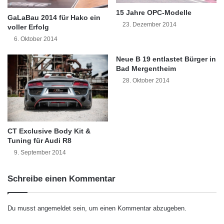
“Viele Industriemärkte nutzen überwiegend
d
a
15 Jahre OPC-Modelle
e
h
GaLaBau 2014 für Hako ein
Plattformen offener Systeme und installieren
23. Dezember 2014
r
voller Erfolg
:
Linux-Betriebssystemlösungen mit speziellen
D
I
6. Oktober 2014
i
n
Funktionen. Die Verringerung von Geräusch-
e
n
Neue B 19 entlastet Bürger in
n
Bad Mergentheim
o
und Hitzeentwicklung mit unserer passiven
s
v
28. Oktober 2014
Kühlung ist für viele Branchen, in denen die
t
a
e
t
Desktopreichweite verlängert wird, eine
"
i
a
ausschlaggebende Möglichkeit”, sagt George
o
CT Exclusive Body Kit &
m
n
Rigas, Business Development Manager bei
Tuning für Audi R8
1
s
5
9. September 2014
D
Matrox Graphics Inc. “Mit den verschiedenen
.
i
unterstützten Linux-Distributionen bieten die
1
a
Schreibe einen Kommentar
1
l
Lösungen der Matrox Extio-Serie einen Grad
.
o
2
g
an Flexibilität, der zuvor bei KVM-Extender-
Du musst
angemeldet
sein, um einen Kommentar abzugeben.
0
z