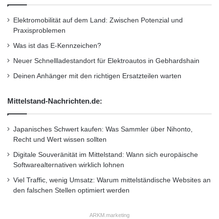
e
r
Elektromobilität auf dem Land: Zwischen Potenzial und
– Fedora Core 10, 11, 12, 13, 14, 15
g
Praxisproblemen
i
Was ist das E-Kennzeichen?
e
– SUSE Enterprise (Server und Desktop) 10,
v
Neuer Schnellladestandort für Elektroautos in Gebhardshain
10.4, 11, 11.1
e
Deinen Anhänger mit den richtigen Ersatzteilen warten
r
s
– openSUSE 11, 11.1, 11.2, 11.3, 11.4
Mittelstand-Nachrichten.de:
o
r
g
– Ubuntu 8.10, 9.04, 9.10, 10.04, 10.10, 11.04
Japanisches Schwert kaufen: Was Sammler über Nihonto,
u
Recht und Wert wissen sollten
n
g
Digitale Souveränität im Mittelstand: Wann sich europäische
– Möglichkeit zum Kombinieren zweier
Softwarealternativen wirklich lohnen
Viel Traffic, wenig Umsatz: Warum mittelständische Websites an
PCIe-Schnittstellenkarten mit zwei KVM-
den falschen Stellen optimiert werden
Extendern der Typen Extio F2208
ARKM.marketing