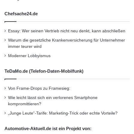
– Möglichkeit zum Cloning eines gestreckten
Chefsache24.de
Desktops auf
Essay: Wer seinen Vertrieb nicht neu denkt, kann abschließen
einem anderen mit Extio gesteuerte Remote-
Warum die gesetzliche Krankenversicherung für Unternehmer
immer teurer wird
Multi-Display-Setup, das über
Moderner Lobbyismus
eine zweite faseroptische Verbindung am
TeDaMo.de (Telefon-Daten-Mobilfunk)
selben System angeschlossen ist
Von Frame-Drops zu Framesieg:
– Vollständige RandR-1.2-Unterstützung zur
Wie leicht lässt sich ein verlorenes Smartphone
kompromittieren?
dynamischen
„Junge Leute“-Tarife: Marketing-Trick oder echte Vorteile?
Anpassung der Display-Grösse ohne Neustart
Automotive-Aktuell.de ist ein Projekt von: