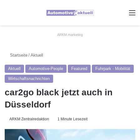
A
ARKM.marketing
Startseite
/
Aktuell
Aktuell
Automotive-People
Featured
Fuhrpark - Mobilität
Wirtschaftsnachrichten
car2go black jetzt auch in
Düsseldorf
ARKM Zentralredaktion
1 Minute Lesezeit