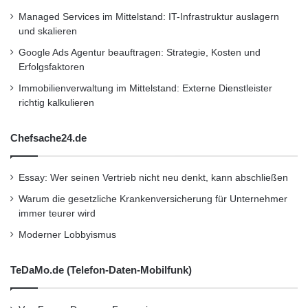
ersetzen.
Managed Services im Mittelstand: IT-Infrastruktur auslagern
und skalieren
Quelle: moovel GmbH.
Google Ads Agentur beauftragen: Strategie, Kosten und
Erfolgsfaktoren
Immobilienverwaltung im Mittelstand: Externe Dienstleister
Car2go black
Düsseldorf Airport
richtig kalkulieren
Geschäftsführer der car2go Europe GmbH
Chefsache24.de
moovel GmbH
Essay: Wer seinen Vertrieb nicht neu denkt, kann abschließen
Q Park Parkhaus „Kaufhof am Wehrhahn“
Warum die gesetzliche Krankenversicherung für Unternehmer
Smartphone-basierte Art ein Auto zu mieten
immer teurer wird
Moderner Lobbyismus
Smartphone-basierte Service
TeDaMo.de (Telefon-Daten-Mobilfunk)
Thomas Beermann