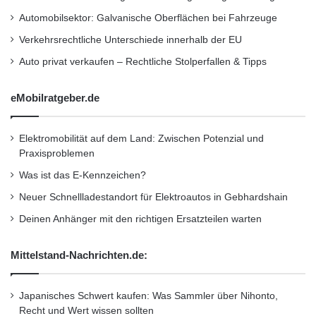
Parkspots können die Fahrzeuge
Automobilsektor: Galvanische Oberflächen bei Fahrzeuge
viertelstundengenau und bis zu einem halben
Verkehrsrechtliche Unterschiede innerhalb der EU
Jahr im Voraus gebucht werden. Das Beenden
Auto privat verkaufen – Rechtliche Stolperfallen & Tipps
der Miete muss nicht am gleichen Parkspot
erfolgen, sondern das Fahrzeug kann auch auf
eMobilratgeber.de
einem anderen car2go black Parkspot
Elektromobilität auf dem Land: Zwischen Potenzial und
abgestellt werden: In der gleichen oder einer
Praxisproblemen
anderen Stadt. So sind One-Way-Fahrten von
Was ist das E-Kennzeichen?
Düsseldorf nach Köln, Frankfurt oder Berlin
Neuer Schnellladestandort für Elektroautos in Gebhardshain
ohne Mehrkosten möglich. Zu den aktuell
Deinen Anhänger mit den richtigen Ersatzteilen warten
sechs Standorten kommen 2015 weitere
Mittelstand-Nachrichten.de:
Städte hinzu.
Japanisches Schwert kaufen: Was Sammler über Nihonto,
Mobilitätswünsche von Business und Travel-
Recht und Wert wissen sollten