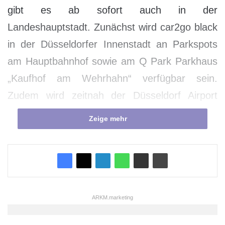
gibt es ab sofort auch in der
Landeshauptstadt. Zunächst wird car2go black
in der Düsseldorfer Innenstadt an Parkspots
am Hauptbahnhof sowie am Q Park Parkhaus
„Kaufhof am Wehrhahn“ verfügbar sein.
Zudem wird zeitnah der Düsseldorf Airport
angeschlossen. Düsseldorf ist die sechste
Zeige mehr
deutsche Stadt, in der car2go black startet.
„Durch die Ausweitung von car2go black
stehen unseren Kunden aktuell über 300
Fahrzeuge in sechs deutschen Städten zur
ARKM.marketing
Verfügung. Der komplett Smartphone-basierte