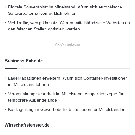
Bereich getroffen
Digitale Souveränität im Mittelstand: Wann sich europäische
Softwarealternativen wirklich lohnen
Viel Traffic, wenig Umsatz: Warum mittelständische Websites an
Durch die bewusste Entscheidung, den car2go
den falschen Stellen optimiert werden
black Service stationsbasiert und gleichzeitig
flexibel zu gestalten, ist das Angebot
ARKM.marketing
besonders interessant für Kundengruppen aus
Business-Echo.de
dem Business und Travel-Bereich.
Mobilitätswünsche hinsichtlich Zeitersparnis,
Lagerkapazitäten erweitern: Wann sich Container-Investitionen
im Mittelstand lohnen
Flexibilität, Komfort und Kostentransparenz
Veranstaltungssicherheit im Mittelstand: Absperrkonzepte für
werden komplett erfüllt. Der rein Smartphone-
temporäre Außengelände
basierte Mietvorgang ist auch eine
Kühllagerung im Gewerbebetrieb: Leitfaden für Mittelständler
hervorragende Ergänzung des eigenen
Wirtschaftsfenster.de
Fuhrparks oder kann diesen sogar vollständig