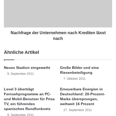
2015 auf allen technisch entsprechend
e
f
ausgestatteten Frachtrouten eine elektronische
s
r
t
a
Datenübermittlung erfolgt. Zudem haben die
a
g
EU-Kommission und das US Department of
r
e
t
d
Nachfrage der Unternehmen nach Krediten lässt
Homeland Security im Juni dieses Jahres
e
e
nach
t
r
beschlossen, den Informationsaustausch zur
P
U
Ähnliche Artikel
Risikoabschätzung zu verstärken. Die
a
n
r
t
verschärften Sicherheitsvorgaben entlang der
t
e
Neues Stadion eingeweiht
Große Bilder und eine
Transportkette dienen der
n
r
Riesenbeteiligung
9. September 2011
e
n
7. Oktober 2011
Terrorismusbekämpfung. Diese Maßnahmen
r
e
s
h
betreffen insbesondere die Daten von
Level 3 überträgt
Erneuerbare Energien in
c
m
Fernsehprogramme an PC-
Deutschland: 20-Prozent-
Luftfrachtsendungen. Spediteure und
h
e
und Mobil-Benutzer für Prisa
Marke übersprungen,
a
n
TV, ein führendes
weltweit 16 Prozent
Fluggesellschaften müssen sich daher auf
f
n
spanisches Rundfunknetz
27. September 2011
t
a
wachsende Anforderungen im elektronischen
9. September 2011