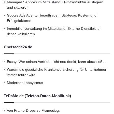
Managed Services im Mittelstand: IT-Infrastruktur auslagern
elektronischen Datenübermittlung kommt über
und skalieren
kurz oder lang kein Logistiker mehr vorbei.”
Google Ads Agentur beauftragen: Strategie, Kosten und
Erfolgsfaktoren
Über NIELSEN+PARTNER Die
Immobilienverwaltung im Mittelstand: Externe Dienstleister
NIELSEN+PARTNER Unternehmensberater
richtig kalkulieren
GmbH ist eines der führenden IT-
Chefsache24.de
Consultingunternehmen für das Transport- und
Logistikmanagement. Die Firma berät seit
Essay: Wer seinen Vertrieb nicht neu denkt, kann abschließen
mehr als fünfzehn Jahren internationale
Warum die gesetzliche Krankenversicherung für Unternehmer
immer teurer wird
Kunden bei der Entwicklung, Implementierung
Moderner Lobbyismus
und Optimierung von IT-Lösungen im Zoll- und
Abgabenumfeld. Beratungsschwerpunkt ist die
TeDaMo.de (Telefon-Daten-Mobilfunk)
elektronische Übertragung von
Geschäftsdaten an Zollbehörden und
Von Frame-Drops zu Framesieg: