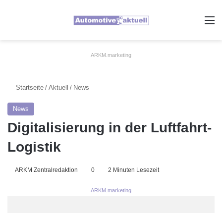
A
ARKM.marketing
Startseite
/
Aktuell
/
News
News
Digitalisierung in der Luftfahrt-
Logistik
ARKM Zentralredaktion
0
2 Minuten Lesezeit
ARKM.marketing