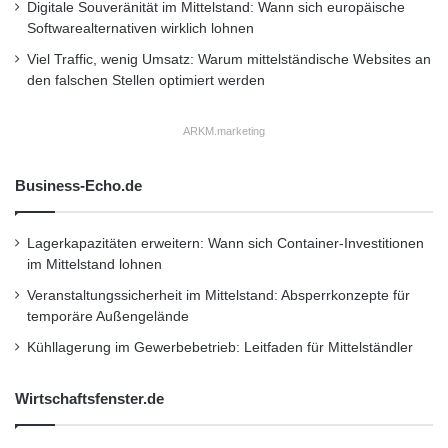
die Luftfrachtgesellschaften. An einer
Digitale Souveränität im Mittelstand: Wann sich europäische
Softwarealternativen wirklich lohnen
Transportkette sind jedoch viele Parteien
Viel Traffic, wenig Umsatz: Warum mittelständische Websites an
beteiligt. Dienstleister am Boden wie Ground
den falschen Stellen optimiert werden
Handling Agents und Fahrer sind teilweise
ARKM.marketing
noch immer auf die Papierdokumente
angewiesen, um nicht in Konflikt mit den
Business-Echo.de
Behörden zu kommen. “Wir setzen daher auf
kleinere, pragmatische Lösungen in regionalen
Lagerkapazitäten erweitern: Wann sich Container-Investitionen
im Mittelstand lohnen
Cargo-Communities oder entlang einer
Veranstaltungssicherheit im Mittelstand: Absperrkonzepte für
bestimmten Wertschöpfungskette”, so Sven
temporäre Außengelände
Mathes. “Standards hierfür können nach einer
Kühllagerung im Gewerbebetrieb: Leitfaden für Mittelständler
sorgfältigen Entwicklungs- und Testphase in
Wirtschaftsfenster.de
das eigene IT-System der betroffenen
Unternehmen integriert werden. An einer