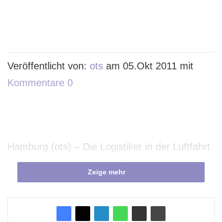
Veröffentlicht von:
ots
am 05.Okt 2011 mit
Kommentare 0
Hamburg (ots) – Die Logistiker in der Luftfahrt
hinken der zunehmenden Digitalisierung
Zeige mehr
hinterher: Nur 15 Prozent der
Frachtinformationen werden elektronisch
übermittelt. Etwa 7.800 Tonnen Papier in Form