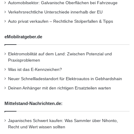
Automobilsektor: Galvanische Oberflächen bei Fahrzeuge
und die Daten zusammenzuführen”, sagt Sven
Verkehrsrechtliche Unterschiede innerhalb der EU
Mathes von NIELSEN+PARTNER. “Allerdings
Auto privat verkaufen – Rechtliche Stolperfallen & Tipps
müssen bei einer elektronischen
Datenübermittlung auch vertragliche
eMobilratgeber.de
Komponenten wie Übertragungssicherheit
Elektromobilität auf dem Land: Zwischen Potenzial und
berücksichtigt werden. Das darf bei der
Praxisproblemen
Standardisierung nicht zu kurz kommen.”
Was ist das E-Kennzeichen?
Neuer Schnellladestandort für Elektroautos in Gebhardshain
Eine weitere Herausforderung neben der
Deinen Anhänger mit den richtigen Ersatzteilen warten
technischen Implementierung ist, dass viele
unterschiedliche Akteure ins Boot geholt
Mittelstand-Nachrichten.de:
werden müssen. Der externe Druck durch die
Japanisches Schwert kaufen: Was Sammler über Nihonto,
IATA und Sicherheitspolitiker betrifft vorerst nur
Recht und Wert wissen sollten