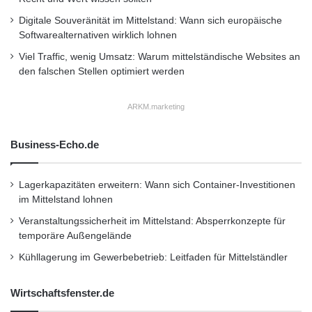
Bauweise schaffen sie sich und
Digitale Souveränität im Mittelstand: Wann sich europäische
kommenden Generationen eine
Softwarealternativen wirklich lohnen
lebenslange Sicherheit. (Foto:
Viel Traffic, wenig Umsatz: Warum mittelständische Websites an
den falschen Stellen optimiert werden
epr/Fingerhut Haus)
ARKM.marketing
Kurzverweis
Business-Echo.de
Firmenkommunikation
PR
Lagerkapazitäten erweitern: Wann sich Container-Investitionen
im Mittelstand lohnen
Unternehmensmeldungen
Veranstaltungssicherheit im Mittelstand: Absperrkonzepte für
Wirtschaftsnachrichten
temporäre Außengelände
Kühllagerung im Gewerbebetrieb: Leitfaden für Mittelständler
Wirtschaftsfenster.de