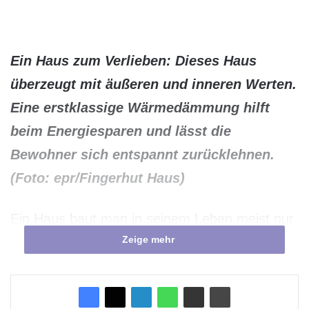
Ein Haus zum Verlieben: Dieses Haus
überzeugt mit äußeren und inneren Werten.
Eine erstklassige Wärmedämmung hilft
beim Energiesparen und lässt die
Bewohner sich entspannt zurücklehnen.
(Foto: epr/Fingerhut Haus)
Ein Haus baut man in seinem Leben meist nur
Zeige mehr
einmal. Was gibt es Besseres, als den größten
Nutzen und die meisten Vorteile aus seinem
neuen Eigenheim zu ziehen, von denen auch