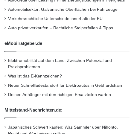
Autokredit oder Leasing? Finanzierungslösungen im Vergleich
Automobilsektor: Galvanische Oberflächen bei Fahrzeuge
Verkehrsrechtliche Unterschiede innerhalb der EU
Auto privat verkaufen – Rechtliche Stolperfallen & Tipps
eMobilratgeber.de
Elektromobilität auf dem Land: Zwischen Potenzial und
Praxisproblemen
Was ist das E-Kennzeichen?
Neuer Schnellladestandort für Elektroautos in Gebhardshain
Deinen Anhänger mit den richtigen Ersatzteilen warten
Entspannt schlafen können Besitzer eines
Mittelstand-Nachrichten.de:
Energieeffizienzhauses. Mit einer
ökologischen und wertbeständigen
Japanisches Schwert kaufen: Was Sammler über Nihonto,
Recht und Wert wissen sollten