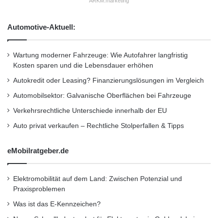
ARKM.marketing
h
s
aktuellen News-Service an und weiten unser
l
t
überregionales Webseiten-Netzwerk STV Local
e
Automotive-Aktuell:
r
über ganz Schottland aus.”
e
o
Wartung moderner Fahrzeuge: Wie Autofahrer langfristig
s
Für die Nutzung des STV Players auf Android
Kosten sparen und die Lebensdauer erhöhen
k
Autokredit oder Leasing? Finanzierungslösungen im Vergleich
wird Android 2.2 mit Flash 10.1 sowie ein
o
p
Automobilsektor: Galvanische Oberflächen bei Fahrzeuge
Gerät benötigt, das über eine Video-
i
Verkehrsrechtliche Unterschiede innerhalb der EU
Streaming-Funktion verfügt; ausserdem
s
c
Auto privat verkaufen – Rechtliche Stolperfallen & Tipps
müssen sich Benutzer innerhalb des
h
e
Lizenzgebiets von STV befinden.
eMobilratgeber.de
n
3
D
Weitere Informationen zum STV Player finden
Elektromobilität auf dem Land: Zwischen Potenzial und
-
Praxisproblemen
Sie im FAQ-Bereich auf stv.tv/player
P
Was ist das E-Kennzeichen?
r
[
http://stv.tv/player
]. Unter videohelp@stv.tv
o