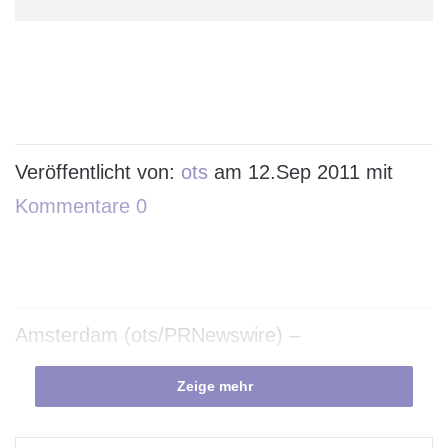
Veröffentlicht von:
ots
am 12.Sep 2011 mit
Kommentare 0
Amsterdam (ots/PRNewswire) –
Zeige mehr
STV hat heute seinen Video-on-Demand-
Dienst STV Player für Android-Geräte