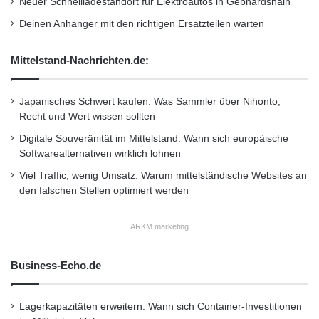
Neuer Schnellladestandort für Elektroautos in Gebhardshain
können Sie mit STV Kontakt aufnehmen.
d
Deinen Anhänger mit den richtigen Ersatzteilen warten
u
k
Holen Sie sich den STV Player für Android auf
t
Mittelstand-Nachrichten.de:
i
m.player.stv.tv [
http://m.player.stv.tv
].
o
Japanisches Schwert kaufen: Was Sammler über Nihonto,
n
Recht und Wert wissen sollten
s
Orginal-Meldung:
m
Digitale Souveränität im Mittelstand: Wann sich europäische
http://www.presseportal.de/pm/102596/211103
o
Softwarealternativen wirklich lohnen
n
6/einfuehrung-des-stv-players-fuer-tablets-
Viel Traffic, wenig Umsatz: Warum mittelständische Websites an
i
den falschen Stellen optimiert werden
und-smartphones-auf-android-basis/api
t
o
r
ARKM.marketing
Dieser Artikel wurde einsortiert unter:
:
a
u
Highlights
Business-Echo.de
f
d
e
Schlagwörter:
:
2011
•
B2B
•
Bank
•
Lagerkapazitäten erweitern: Wann sich Container-Investitionen
n