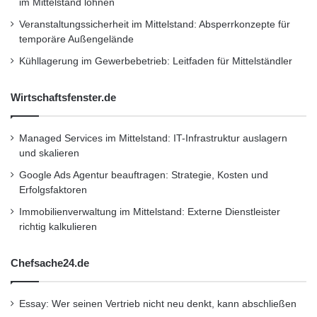
im Mittelstand lohnen
Deutschland
•
Entscheider
•
M
a
Veranstaltungssicherheit im Mittelstand: Absperrkonzepte für
Familienunternehmer
•
Finanzen
•
GmbH
•
IHK
r
temporäre Außengelände
k
•
Lifestyle
•
Messe
•
Mittelstand
•
Recht
•
Kühllagerung im Gewerbebetrieb: Leitfaden für Mittelständler
t
Restaurant
•
Seminar
•
Steuern
•
Strategie
•
Wirtschaftsfenster.de
Unternehmen
•
Unternehmer
•
Wirtschaft
•
Wirtschaftsnachrichten
Managed Services im Mittelstand: IT-Infrastruktur auslagern
und skalieren
Kurzverweis
Google Ads Agentur beauftragen: Strategie, Kosten und
Erfolgsfaktoren
Immobilienverwaltung im Mittelstand: Externe Dienstleister
Firmenkommunikation
PR
richtig kalkulieren
Unternehmensmeldungen
Chefsache24.de
Wirtschaftsnachrichten
Essay: Wer seinen Vertrieb nicht neu denkt, kann abschließen