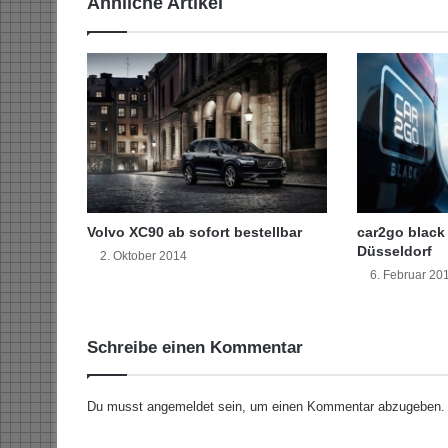
Ähnliche Artikel
n
d
l
i
c
h
w
i
r
k
s
Volvo XC90 ab sofort bestellbar
car2go black 
a
Düsseldorf
2. Oktober 2014
m
6. Februar 20
e
s
M
Schreibe einen Kommentar
i
t
t
Du musst
angemeldet
sein, um einen Kommentar abzugeben.
e
l