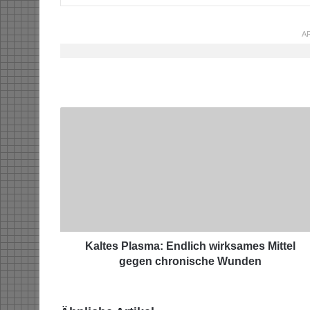
AR
K
a
l
t
e
s
P
l
a
s
Kaltes Plasma: Endlich wirksames Mittel
m
gegen chronische Wunden
a
:
E