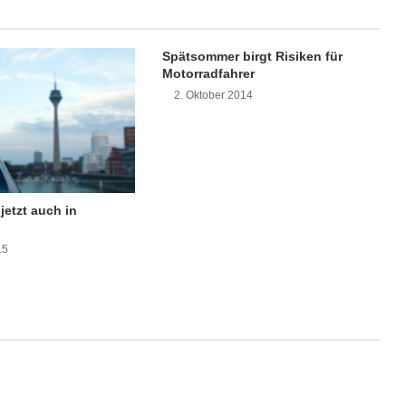
T
V
P
Spätsommer birgt Risiken für
l
Motorradfahrer
a
2. Oktober 2014
y
e
r
s
f
ü
jetzt auch in
r
T
15
a
b
l
e
t
s
u
n