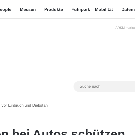
eople
Messen
Produkte
Fuhrpark – Mobilität
Daten
ARKM.market
RSS
Facebook
YouTube
Mastodon
 vor Einbruch und Diebstahl
n bei Autos schützen