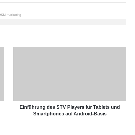
KM.marketing
E
i
n
f
ü
h
r
u
n
g
Einführung des STV Players für Tablets und
d
Smartphones auf Android-Basis
e
s
S