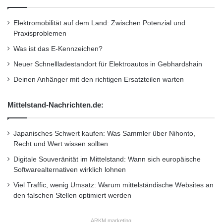
konnten die Meetings zum Aufbau einer
I
P
geschäftlichen Zusammenarbeit und
Elektromobilität auf dem Land: Zwischen Potenzial und
v
Praxisproblemen
Zusammenbringen von Geschäftspartnern
6
Was ist das E-Kennzeichen?
-
erfolgreich durchgeführt werden. So ist es
S
Neuer Schnellladestandort für Elektroautos in Gebhardshain
t
verständlich, dass grosse Erwartungen mit
Deinen Anhänger mit den richtigen Ersatzteilen warten
a
tiefergehenden Gesprächen zwischen
n
d
Mittelstand-Nachrichten.de:
chinesischen Hightech-Unternehmern und
a
europäischen Investoren auf der Messe
r
d
Japanisches Schwert kaufen: Was Sammler über Nihonto,
verknüpft werden. Es wird erwartet, dass die
b
Recht und Wert wissen sollten
e
EU-China Business and Technology
Digitale Souveränität im Mittelstand: Wann sich europäische
s
Softwarealternativen wirklich lohnen
Cooperation Fair VI sowie darauf folgende
c
Viel Traffic, wenig Umsatz: Warum mittelständische Websites an
h
Massnahmen eine effektivere, praktischere
den falschen Stellen optimiert werden
l
e
und professionellere Plattform zur
u
ARKM.marketing