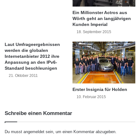
Kommission und eingeführt durch das EU
b
e
Project Innovation Center (EUPIC), “EEN West
a
n
Ein Millionster Actros aus
l
M
Wörth geht an langjährigen
China” eine Schlüsselrolle beim Aufbau einer
e
e
Kunden Imperial
n
d
Plattform für Informationsaustausch und
18. September 2015
I
i
Zusammenarbeit zwischen kleinen und
n
e
Laut Umfrageergebnissen
t
n
werden die globalen
mittelständischen Unternehmen aus China und
e
Internetanbieter 2012 ihre
t
Anpassung an den IPv6-
r
Europa spielen.
a
Standard beschleunigen
n
g
e
21. Oktober 2011
e
Tatsächlich sind, sowohl chinesische
t
n
a
Erster Insignia für Holden
M
Unternehmer als auch europäische Investoren
n
ü
10. Februar 2015
b
auf der Suche nach neuen Lösungen und
n
i
c
Schreibe einen Kommentar
Möglichkeiten, was der globalen finanziellen
e
h
t
e
Verknappung entgegenwirken dürfte. Die
e
n
Du musst
angemeldet
sein, um einen Kommentar abzugeben.
chinesischen Unternehmen stehen heute einer
r
2