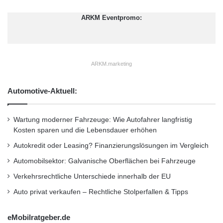
2
0
grossen Nachfrage nach einem Ausbau der
0
1
ARKM Eventpromo:
1
1
Industrie gegenüber, was modernste
2
Technologien durch eine engere
i
h
Zusammenarbeit mit europäischen Partnern
r
ARKM.marketing
e
erfordert. Technologische Zusammenarbeit
A
Automotive-Aktuell:
und Transfer sind somit zu einem wichtigen
n
p
Trend geworden. Zu Beginn dieses Monats
a
Wartung moderner Fahrzeuge: Wie Autofahrer langfristig
statteten Technologieunternehmen der Provinz
s
Kosten sparen und die Lebensdauer erhöhen
s
Sichuan zum ersten Mal einen ihren
Autokredit oder Leasing? Finanzierungslösungen im Vergleich
u
n
Ansprechpartner in Frankreich, Belgien und
Automobilsektor: Galvanische Oberflächen bei Fahrzeuge
g
Verkehrsrechtliche Unterschiede innerhalb der EU
anderen europäischen Ländern einen Besuch
a
n
Auto privat verkaufen – Rechtliche Stolperfallen & Tipps
ab und leiteten so die Aufwärmphase für
d
e
zukünftige Zusammenarbeit ein. Dabei
eMobilratgeber.de
n