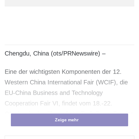
Chengdu, China (ots/PRNewswire) –
Eine der wichtigsten Komponenten der 12.
Western China International Fair (WCIF), die
EU-China Business and Technology
Cooperation Fair VI, findet vom 18.-22.
Oktober in der Chengdu Hi-Tech Zone, Provinz
Zeige mehr
Sichuan im Südwesten Chinas statt. Die
Messe greift ein zentrales Thema aus dem