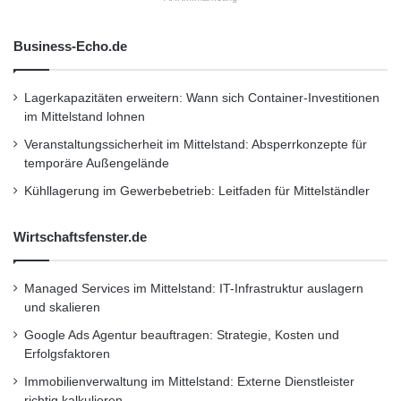
Sicherstellung einer langanhaltenden
n
i
Technologiezusammenarbeit und einer Win-
Business-Echo.de
g
win-Partnerschaft für China und die EU bieten
e
n
werden. Zudem wird erwartet, dass die Stadt
Lagerkapazitäten erweitern: Wann sich Container-Investitionen
im Mittelstand lohnen
Chengdu, die grösste zweitwichtigste Stadt
Veranstaltungssicherheit im Mittelstand: Absperrkonzepte für
Chinas, davon profitiert und sich im Rahmen
temporäre Außengelände
der Internationalisierung der Provinz Sichuan
Kühllagerung im Gewerbebetrieb: Leitfaden für Mittelständler
zu einem zentralen Standort für das “World
Wirtschaftsfenster.de
Innovation and Investment Promotion Center”
im Westen Chinas entwickelt.
Managed Services im Mittelstand: IT-Infrastruktur auslagern
und skalieren
Orginal-Meldung:
Google Ads Agentur beauftragen: Strategie, Kosten und
Erfolgsfaktoren
http://www.presseportal.de/pm/78737/2133560
Immobilienverwaltung im Mittelstand: Externe Dienstleister
/eu-china-business-and-technology-
richtig kalkulieren