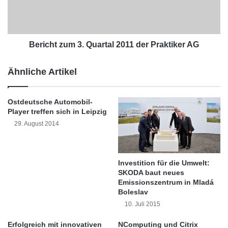
h
dabei großer Beliebtheit. Dabei investiert man
t
z
beispielsweise in eine bestimmte Branche wie
u
m
Bericht zum 3. Quartal 2011 der Praktiker AG
Immobilien und setzt auf eine positive
3
Entwicklung in diesem Segment. Professionelle
.
Ähnliche Artikel
Q
Anlageberater unterstützen, indem sie den
u
riesigen Markt sondieren und eine Vorauswahl
a
Ostdeutsche Automobil-
r
Player treffen sich in Leipzig
besonders renditeträchtiger Fonds treffen.
t
29. August 2014
a
l
Ebenfalls sehr individuell zugeschnittene
2
Investmentlösungen bieten Anleihen und
0
Investition für die Umwelt:
SKODA baut neues
1
Zertifikate. Aufgrund unterschiedlicher
Emissionszentrum in Mladá
1
Boleslav
d
Laufzeiten und Bonitäten erweisen sich
10. Juli 2015
e
Anleihen als äußerst vielseitig.
r
Erfolgreich mit innovativen
NComputing und Citrix
P