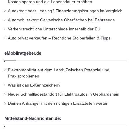
Kosten sparen und die Lebensdauer erhöhen
konzeptionierten Geldanlage handelt derjenige
Autokredit oder Leasing? Finanzierungslösungen im Vergleich
am gescheitesten, der sein Kapital auf
Automobilsektor: Galvanische Oberflächen bei Fahrzeuge
mehrere Schultern verteilt. Eine gesunde
Verkehrsrechtliche Unterschiede innerhalb der EU
Mischung aus Beteiligungen, Immobilien, auch
Auto privat verkaufen – Rechtliche Stolperfallen & Tipps
Altersvorsorge sowie ganz klassischen
eMobilratgeber.de
Anlageprodukten sorgt dafür, dass Sie und Ihr
Geld auf der sicheren Seite wandeln.
Elektromobilität auf dem Land: Zwischen Potenzial und
Praxisproblemen
Dieser Artikel wurde einsortiert unter:
:
Was ist das E-Kennzeichen?
Highlights
Neuer Schnellladestandort für Elektroautos in Gebhardshain
Deinen Anhänger mit den richtigen Ersatzteilen warten
Schlagwörter:
:
2011
•
B2B
•
Bank
•
Mittelstand-Nachrichten.de:
Deutschland
•
Entscheider
•
Familienunternehmer
•
Finanzen
•
GmbH
•
IHK