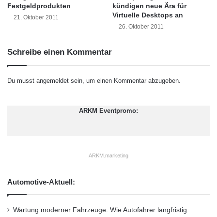
Festgeldprodukten
kündigen neue Ära für
r
Eine immer lukrative Geldanlage ist die eigene
Virtuelle Desktops an
21. Oktober 2011
a
26. Oktober 2011
k
Immobilie, unabhängig davon, ob sie vermietet
t
wird oder man selbst darin wohnt. Eine
i
Schreibe einen Kommentar
k
abbezahlte Eigentumswohnung bedeutet für
e
r
die Zeit des Ruhestands keine Mietzahlungen
Du musst
angemeldet
sein, um einen Kommentar abzugeben.
A
und kein Ausgleich von Krediten. Lediglich das
G
ARKM Eventpromo:
so genannte Wohngeld schlägt in der Bilanz zu
Buche, es ist mit der
Nebenkostenvorauszahlung beim
ARKM.marketing
Mietverhältnis vergleichbar.
Automotive-Aktuell:
Wichtig ist die Strategie bei der Geldanlage,
aber auch der Anlagezeitpunkt. Im Sinne einer
Wartung moderner Fahrzeuge: Wie Autofahrer langfristig