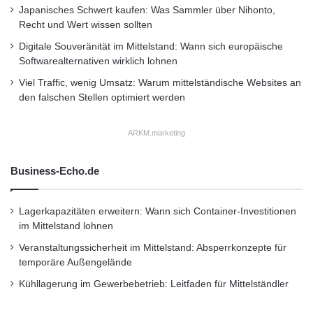
Japanisches Schwert kaufen: Was Sammler über Nihonto,
•
Lifestyle
•
Messe
•
Mittelstand
•
Recht
•
Recht und Wert wissen sollten
Restaurant
•
Seminar
•
Steuern
•
Strategie
•
Digitale Souveränität im Mittelstand: Wann sich europäische
Softwarealternativen wirklich lohnen
Unternehmen
•
Unternehmer
•
Wirtschaft
•
Viel Traffic, wenig Umsatz: Warum mittelständische Websites an
Wirtschaftsnachrichten
den falschen Stellen optimiert werden
Kurzverweis
ARKM.marketing
Business-Echo.de
Firmenkommunikation
PR
Unternehmensmeldungen
Lagerkapazitäten erweitern: Wann sich Container-Investitionen
im Mittelstand lohnen
Wirtschaftsnachrichten
Veranstaltungssicherheit im Mittelstand: Absperrkonzepte für
temporäre Außengelände
Kühllagerung im Gewerbebetrieb: Leitfaden für Mittelständler