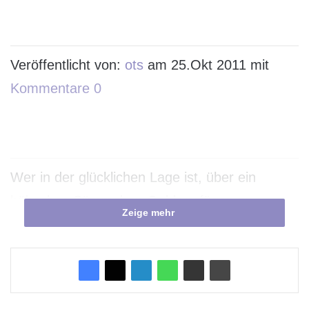
Veröffentlicht von:
ots
am 25.Okt 2011 mit
Kommentare 0
Wer in der glücklichen Lage ist, über ein
hübsches Sümmchen Geld verfügen zu
Zeige mehr
können, das er im Moment nicht braucht,
kommt um die Frage eines
Geldanlagekonzepts nicht herum. Im
Vordergrund steht dabei die Geldvermehrung